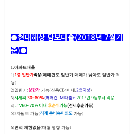
●현대해상 담보대출(2018년 7월기
준)●
1.아파트대출
매매건도 일반가
매매가 낮아도 일반가
1)
(
,
적
1층 일반가
적용
용)
2)일반가:
가능(신용CB4이내,
)
상한가
2층이상
3)
시세의
30~80%
(매매건, MI대출
)-
2017년 9월부터 적용
4)
LTV60~70%이내
후순위
가능
(전세후순위등)
5)3자담보 가능(
가능)
직계 존비속이외도
면적 제한없음
6)
(대형 평형 가능)