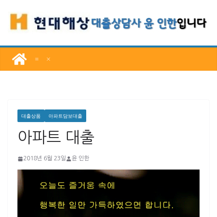
콘
텐
츠
로
건
너
뛰
기
대출상품
아파트담보대출
아파트 대출
2018년 6월 23일
윤 인한