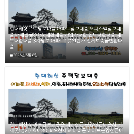
현대해상 주택담보대출 아파트담보대출 오피스텔담보대
출 매매잔금80% 대환대출 사업자대환 신탁대환대출 대
부대환대출 3자담보 아파트1층일반가 전세보증금반환대
출
2026년 5월 8일
현대해상 아파트담보대출은 매매잔금 분양잔금대출시 시
세(감정가) 최대80% 오산세교 파라곤 아파트분양잔금대