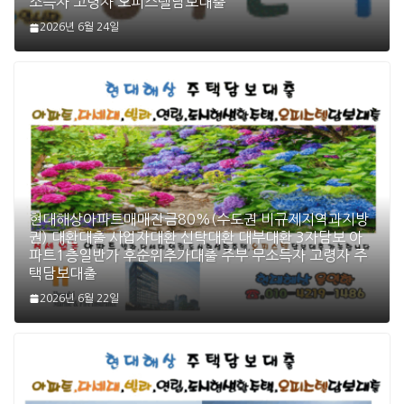
소득자 고령자 오피스텔담보대출
2026년 6월 24일
현대해상아파트매매잔금80%(수도권 비규제지역과지방
권) 대환대출 사업자대환 신탁대환 대부대환 3자담보 아
파트1층일반가 후순위추가대출 주부 무소득자 고령자 주
택담보대출
2026년 6월 22일