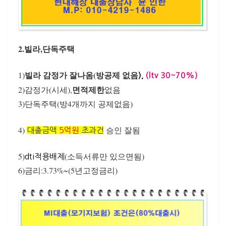
2.빌라,단독주택
빌라 감정가 잘나옴(방공제 없음
1)
),
(ltv 30~70%)
면적제한
2)감정가(시세),
없음
3)단독주택(방4개까지 공제없음)
4)
승인 잘됨
대출금액
5억원
초과건
5)
(소득서류만 있으면됨)
dti적용배제
6)금리:3.73%~(5년고정금리)