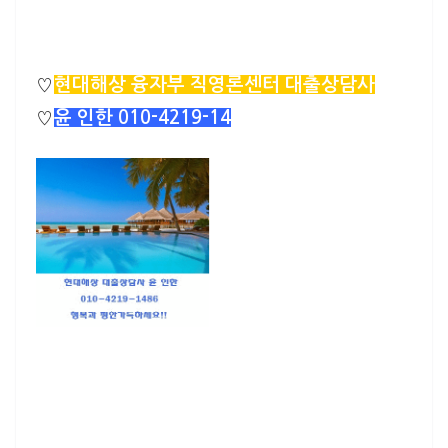
홈페이지
♡
현대해상 융자부 직영론센터 대출상담사
♡
윤 인한
010-4219-14