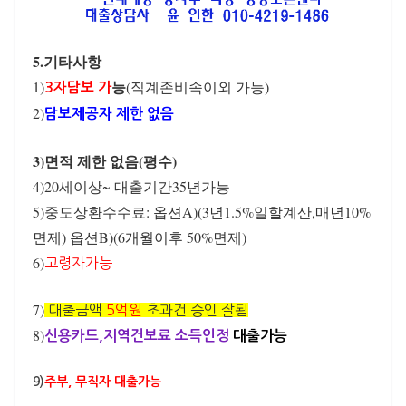
5.기타사항
능
1)
(직계존비속이외 가능)
3자담보 가
2)
담보제공자 제한 없음
3)면적 제한 없음(평수)
4)20세이상~ 대출기간35년가능
5)중도상환수수료: 옵션A)(3년1.5%일할계산,매년10%
면제) 옵션B)(6개월이후 50%면제)
6)
고령자가능
7)
대출금액
5억원
초과건 승인 잘됨
8)
신용카드,지역건보료 소득인정
대출가능
9)
주부, 무직자 대출가능