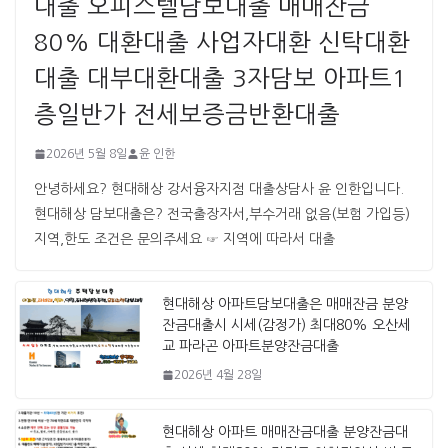
대출 오피스텔담보대출 매매잔금
80% 대환대출 사업자대환 신탁대환
대출 대부대환대출 3자담보 아파트1
층일반가 전세보증금반환대출
2026년 5월 8일
윤 인한
안녕하세요? 현대해상 강서융자지점 대출상담사 윤 인한입니다. ​ ​
현대해상 담보대출은? 전국출장자서,부수거래 없음(보험 가입등)
지역,한도 조건은 문의주세요 ☞ 지역에 따라서 대출
현대해상 아파트담보대출은 매매잔금 분양
잔금대출시 시세(감정가) 최대80% 오산세
교 파라곤 아파트분양잔금대출
2026년 4월 28일
현대해상 아파트 매매잔금대출 분양잔금대