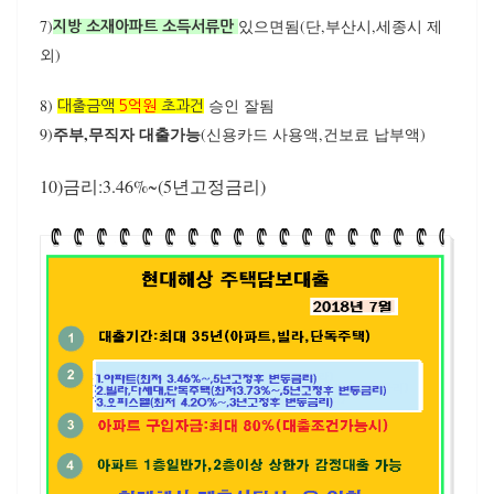
7)
있으면됨(단,부산시,세종시 제
지방 소재아파트 소득서류만
외)
8)
승인 잘됨
대출금액
5억원
초과건
주부,무직자 대출가능
9)
(신용카드 사용액,건보료 납부액)
10)금리:3.46%~(5년고정금리)