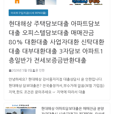
아파트구입자금(시세 80%대출)
현대해상 주택담보대출 아파트담보
대출 오피스텔담보대출 매매잔금
80% 대환대출 사업자대환 신탁대환
대출 대부대환대출 3자담보 아파트1
층일반가 전세보증금반환대출
2026년 5월 8일
윤 인한
안녕하세요? 현대해상 강서융자지점 대출상담사 윤 인한입니다. ​ ​
현대해상 담보대출은? 전국출장자서,부수거래 없음(보험 가입등)
지역,한도 조건은 문의주세요 ☞ 지역에 따라서 대출
현대해상 아파트담보대출은 매매잔금 분양
잔금대출시 시세(감정가) 최대80% 오산세