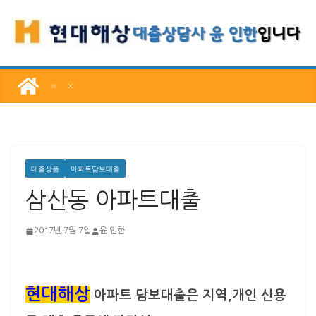
콘
텐
츠
로
건
너
뛰
기
대출상품
아파트담보대출
삼산동 아파트대출
2017년 7월 7일
윤 인한
현대해상
아파트 담보대출은 지역,개인 신용