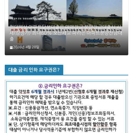
현대해상 아파트담보대출은 매매잔금 분양잔금대출시 시
세(감정가) 최대80% 오산세교 파라곤 아파트분양잔금대
출
2026년 4월 28일
대출 금리 인하 요구권은?