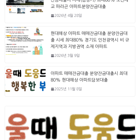
교 파라곤 아파트분양잔금대출
2026년 4월 28일
현대해상 아파트 매매잔금대출 분양잔금대
출 시세 최대80% 경기도 인천광역시 비 규
제지역과 지방권역 소재 아파트
2026년 3월 9일
아파트 매매잔금대출 분양잔금대출시 최대
80% 현대해상 아파트담보대출
2025년 11월 8일