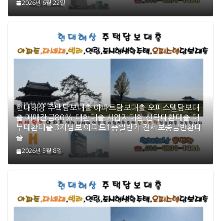
2026년 6월 22일
현대해상 주택담보대출 아파트담보대출 오피스텔담보대
출 매매잔금80% 대환대출 사업자대환 신탁대환대출 대
부대환대출 3자담보 아파트1층일반가 전세보증금반환대
출
2026년 5월 8일