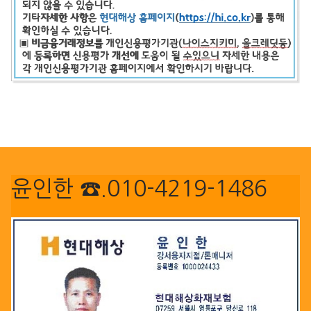
윤인한 ☎.010-4219-1486