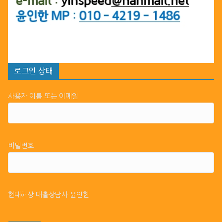
로그인 상태
사용자 이름 또는 이메일
비밀번호
현대해상 대출상담사 윤인한