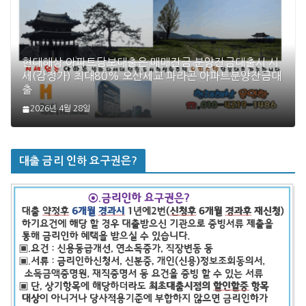
현대해상 아파트담보대출은 매매잔금 분양잔금대출시 시
세(감정가) 최대80% 오산세교 파라곤 아파트분양잔금대
출
2026년 4월 28일
대출 금리 인하 요구권은?