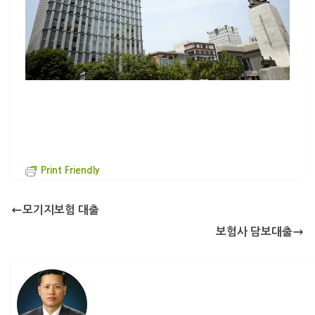
Print Friendly
모기지보험 대출
보험사 담보대출