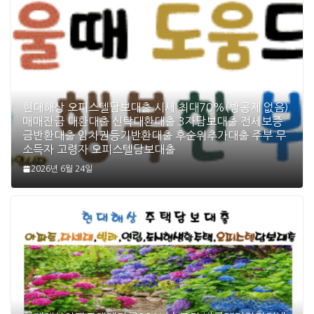
현대해상 오피스텔담보대출 시세 최대70%(방공제 없음)
매매잔금 대환대출 신탁대환대출 3자담보대출 전세보증
금반환대출 임차권등기반환대출 후순위추가대출 주부 무
소득자 고령자 오피스텔담보대출
2026년 6월 24일