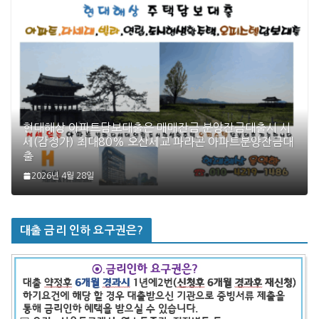
현대해상 아파트담보대출은 매매잔금 분양잔금대출시 시
세(감정가) 최대80% 오산세교 파라곤 아파트분양잔금대
출
2026년 4월 28일
대출 금리 인하 요구권은?