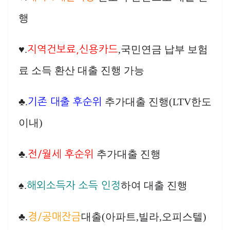
행
♥.
,국민연금 납부 보험
지역건보료,신용카드
료 소득 환산 대출 진행 가능
♣.
추가대출 진행(LTV한도
기존 대출 후순위
이내)
♣.
추가대출 진행
전/월세 후순위
♠.
하여 대출 진행
해외소득자 소득 인정
♣.
대출(아파트,빌라,오피스텔)
경/공매잔금