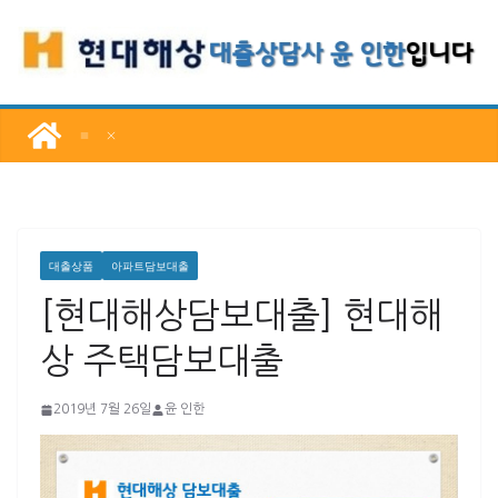
콘
텐
츠
로
건
너
뛰
기
대출상품
아파트담보대출
[현대해상담보대출] 현대해
상 주택담보대출
2019년 7월 26일
윤 인한