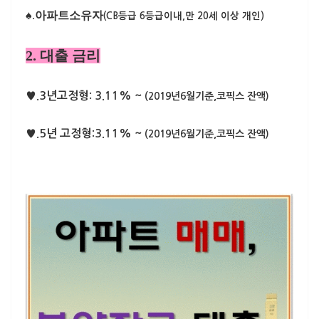
♠.
아파트소유자
(CB등급 6등급이내,만 20세 이상 개인)
2. 대출 금리
♥.3년고정형: 3.11% ~
(2019년6월기준,코픽스 잔액)
♥.5년 고정형:3.11% ~
(2019년6월기준,코픽스 잔액)