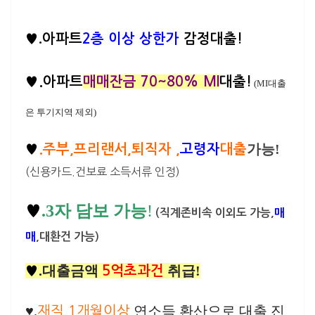
.
♥
아파트
2층 이상
상한가
감정대출!
♥.
아파트
매매잔금 70~80% MI
대출!
(MI대출
은 투기지역 제외)
가능!
♥
.주부,프리랜서,퇴직자 ,
고령자
대출
(신용카드.건보료 소득서류 인정)
.3
자 담보 가능
!
♥
(직계존비속 이외도 가능,
매
매
,대환건 가능)
.대출금액
취급!
♥
5억초과건
♥.
연소득 환산으로 대출 진
재직 1개월이상