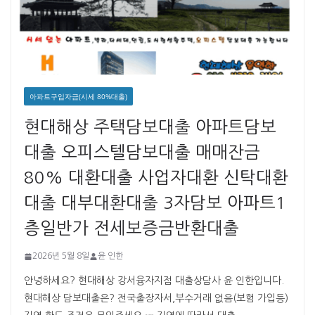
아파트구입자금(시세 80%대출)
현대해상 주택담보대출 아파트담보
대출 오피스텔담보대출 매매잔금
80% 대환대출 사업자대환 신탁대환
대출 대부대환대출 3자담보 아파트1
층일반가 전세보증금반환대출
2026년 5월 8일
윤 인한
안녕하세요? 현대해상 강서융자지점 대출상담사 윤 인한입니다. ​ ​
현대해상 담보대출은? 전국출장자서,부수거래 없음(보험 가입등)