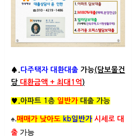
♠.
다주
택자 대환대출
가능
(담보물건
당
대환금액 + 최대1억
)
♥
.아파트 1층
일반가
대출 가능
♠.
매매가 낮아도
kb일반가
시세로 대
가능
출