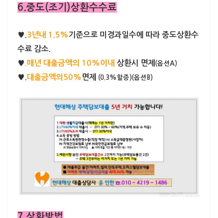
6.중도(조기)상환수수료
♥.
3년내 1.5%
기준으로 미경과일수에 따라 중도상환수
수료 감소.
♥
.매년 대출금액의 10%이내
상환시 면제
(옵션A)
♥.
대출금액의50%
면제
(0.3%할증)(옵션B)
7.상환방법