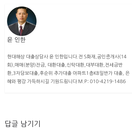
윤 인한
현대해상 대출상담사 윤 인한입니다.전 S화재,공인중개사(14
회),매매(분양)잔금, 대환대출,신탁대환,대부대환,전세금반
환,3자담보대출,후순위 추가대출 아파트1층KB일반가 대출, 은
혜와 평강 가득하시길 기원드림니다 M.P: 010-4219-1486
답글 남기기