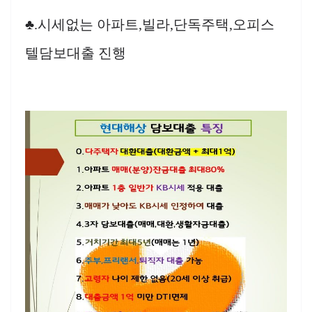
♣.시세없는 아파트,빌라,단독주택,오피스
텔담보대출 진행