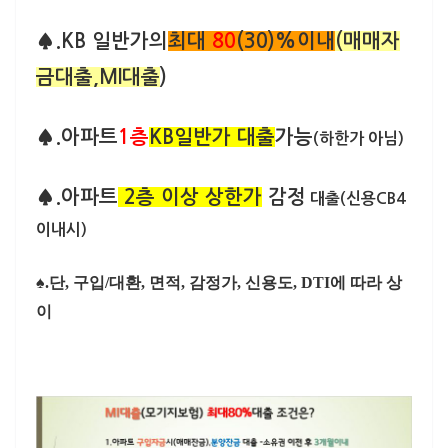
♠.KB 일반가의
최대
80
(30)%이내
(매매자
금대출,MI대출
)
♠.아파트
1층
KB일반가 대출
가능
(하한가 아님)
♠.아파트
2층 이상
상한가
감정
대출(신용CB4
이내시)
♠.단, 구입/대환, 면적, 감정가, 신용도, DTI에 따라 상
이