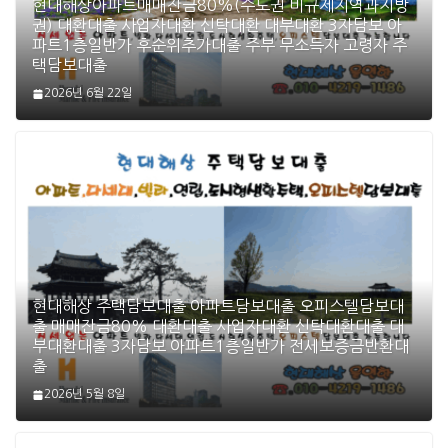
현대해상아파트매매잔금80%(수도권 비규제지역과지방
권) 대환대출 사업자대환 신탁대환 대부대환 3자담보 아
파트1층일반가 후순위추가대출 주부 무소득자 고령자 주
택담보대출
2026년 6월 22일
현대해상 주택담보대출 아파트담보대출 오피스텔담보대
출 매매잔금80% 대환대출 사업자대환 신탁대환대출 대
부대환대출 3자담보 아파트1층일반가 전세보증금반환대
출
2026년 5월 8일