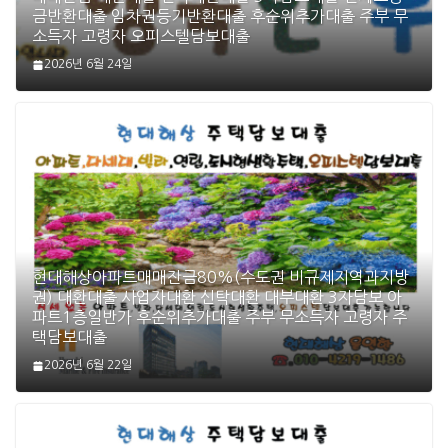
금반환대출 임차권등기반환대출 후순위추가대출 주부 무
소득자 고령자 오피스텔담보대출
2026년 6월 24일
현대해상아파트매매잔금80%(수도권 비규제지역과지방
권) 대환대출 사업자대환 신탁대환 대부대환 3자담보 아
파트1층일반가 후순위추가대출 주부 무소득자 고령자 주
택담보대출
2026년 6월 22일