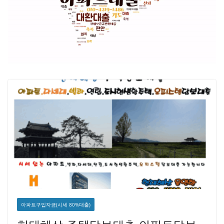
아파트구입자금(시세 80%대출)