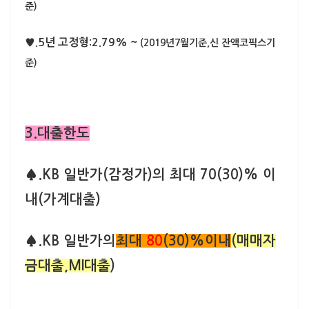
준)
♥.5년 고정형:2.79% ~
(2019년7월기준,신 잔액코픽스기
준)
3.대출한도
♠.KB 일반가(감정가)의 최대 70(30)% 이
내(가계대출)
♠.KB 일반가의
최대
80
(30)%이내
(매매자
금대출,MI대출
)