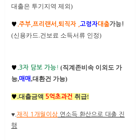
대출은 투기지역 제외)
♥
.주부,프리랜서,퇴직자 ,
고령자
대출
가능!
(신용카드.건보료 소득서류 인정)
(직계존비속 이외도 가
♥
.3
자 담보 가능
!
능,
,대환건 가능)
매매
.대출금액
취급!
♥
5억초과건
♥.
재직 1개월이상
연소득 환산으로 대출 진
행