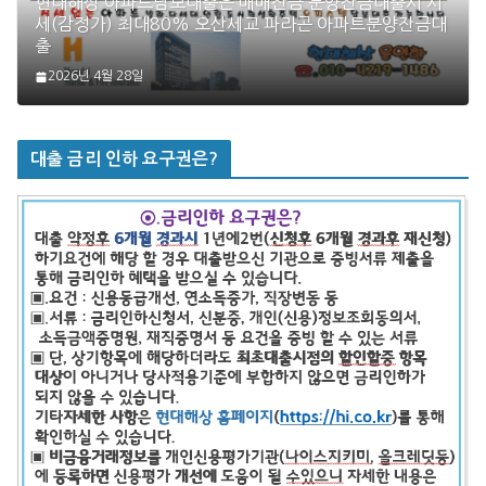
현대해상 아파트담보대출은 매매잔금 분양잔금대출시 시
세(감정가) 최대80% 오산세교 파라곤 아파트분양잔금대
출
2026년 4월 28일
대출 금리 인하 요구권은?