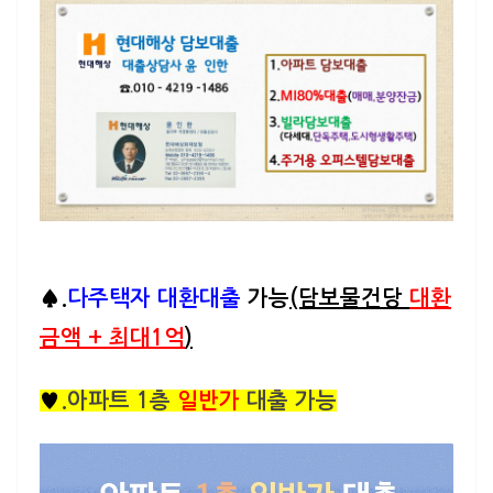
♠.
다주
택자 대환대출
가능
(담보물건당
대환
금액 + 최대1억
)
♥
.아파트 1층
일반가
대출 가능