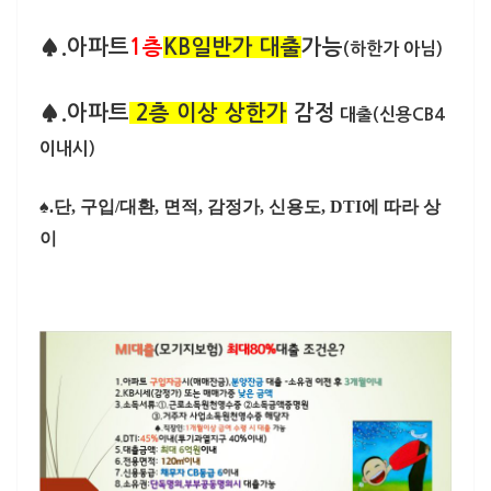
♠.아파트
1층
KB일반가 대출
가능
(하한가 아님)
♠.아파트
2층 이상
상한가
감정
대출(신용CB4
이내시)
♠.단, 구입/대환, 면적, 감정가, 신용도, DTI에 따라 상
이