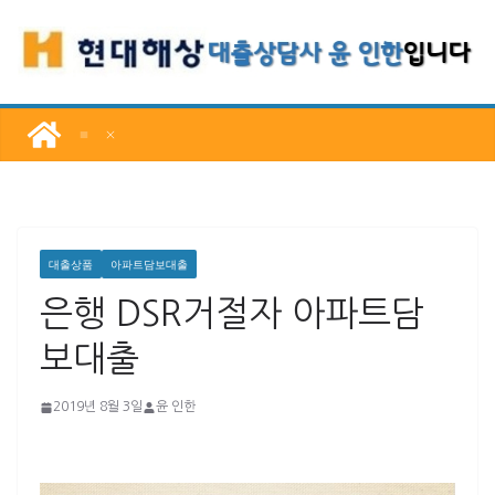
콘
텐
츠
로
건
너
뛰
기
대출상품
아파트담보대출
은행 DSR거절자 아파트담
보대출
2019년 8월 3일
윤 인한