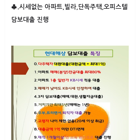
♣.시세없는 아파트,빌라,단독주택,오피스텔
담보대출 진행