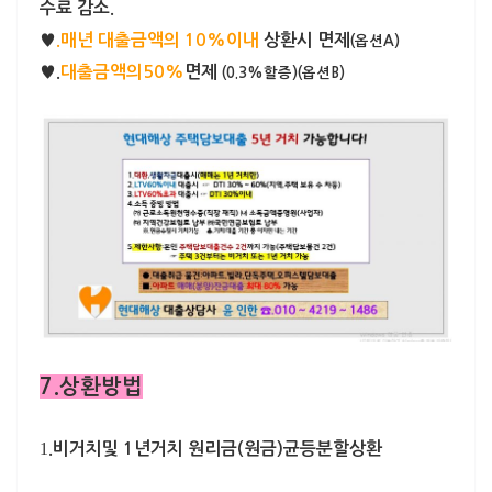
수료 감소.
♥
.매년 대출금액의 10%이내
상환시 면제
(옵션A)
♥.
대출금액의50%
면제
(0.3%할증)(옵션B)
7.상환방법
1
.
비거치및 1년거치 원리금(원금)균등분할상환