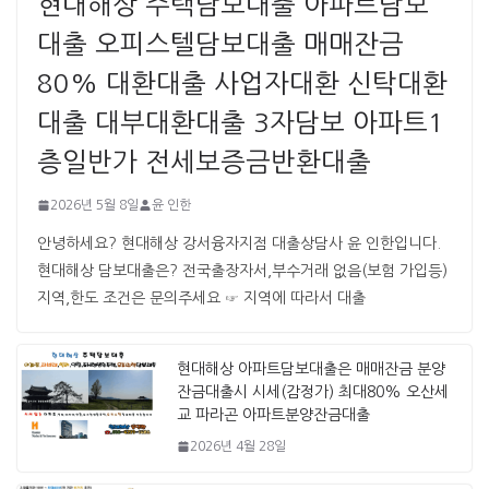
현대해상 주택담보대출 아파트담보
대출 오피스텔담보대출 매매잔금
80% 대환대출 사업자대환 신탁대환
대출 대부대환대출 3자담보 아파트1
층일반가 전세보증금반환대출
2026년 5월 8일
윤 인한
안녕하세요? 현대해상 강서융자지점 대출상담사 윤 인한입니다. ​ ​
현대해상 담보대출은? 전국출장자서,부수거래 없음(보험 가입등)
지역,한도 조건은 문의주세요 ☞ 지역에 따라서 대출
현대해상 아파트담보대출은 매매잔금 분양
잔금대출시 시세(감정가) 최대80% 오산세
교 파라곤 아파트분양잔금대출
2026년 4월 28일