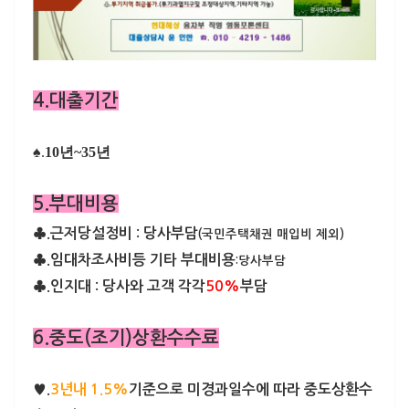
4.대출기간
♠.
10년~35년
5.부대비용
♣.근저당설정비 : 당사부담
(국민주택채권 매입비 제외)
♣.임대차조사비등 기타 부대비용
:당사부담
♣.인지대 : 당사와 고객 각각
50%
부담
6.중도(조기)상환수수료
♥.
3년내 1.5%
기준으로 미경과일수에 따라 중도상환수