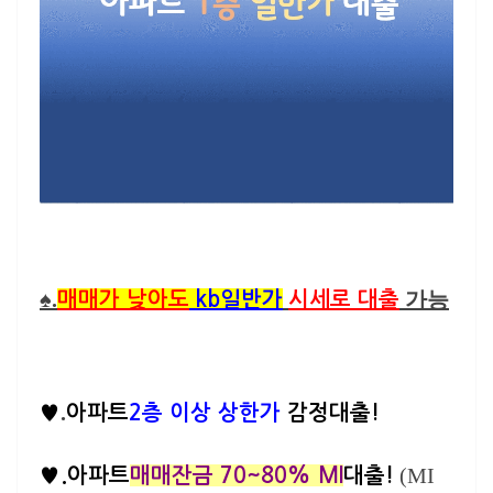
♠.
가능
매매가 낮아도
kb일반가
시세로 대출
.
♥
아파트
2층 이상
상한가
감정대출!
(MI
♥.
아파트
매매잔금 70~80% MI
대출!