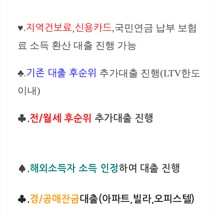
♥.
,국민연금 납부 보험
지역건보료,신용카드
료 소득 환산 대출 진행 가능
♣.
추가대출 진행(LTV한도
기존 대출 후순위
이내)
♣.
전/월세 후순위
추가대출 진행
♠.
해외소득자 소득 인정
하여 대출 진행
♣.
경/공매잔금
대출(아파트,빌라,오피스텔)