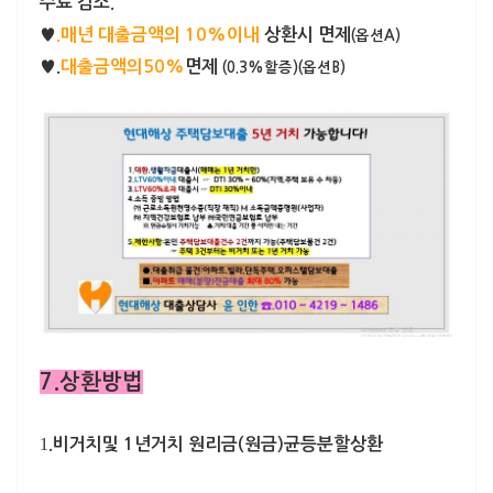
수료 감소.
♥
.매년 대출금액의 10%이내
상환시 면제
(옵션A)
♥.
대출금액의50%
면제
(0.3%할증)(옵션B)
7.상환방법
1
.
비거치및 1년거치 원리금(원금)균등분할상환