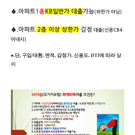
♠.아파트
1층
KB일반가 대출
가능
(하한가 아님)
♠.아파트
2층 이상
상한가
감정
대출(신용CB4
이내시)
♠.단, 구입/대환, 면적, 감정가, 신용도, DTI에 따라 상
이