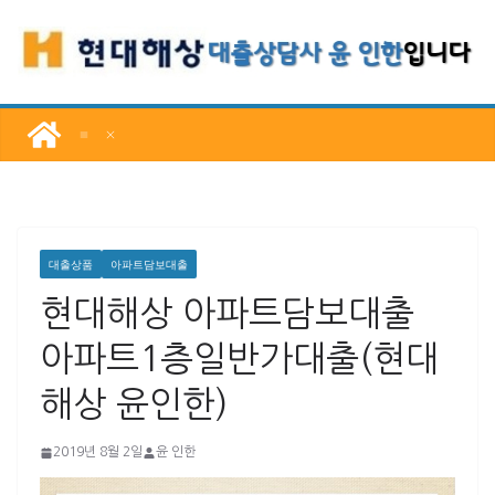
콘
텐
츠
로
건
너
뛰
기
대출상품
아파트담보대출
현대해상 아파트담보대출
아파트1층일반가대출(현대
해상 윤인한)
2019년 8월 2일
윤 인한