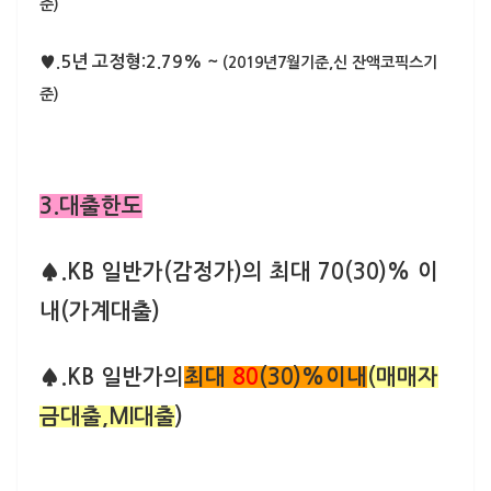
준)
♥.5년 고정형:2.79% ~
(2019년7월기준,신 잔액코픽스기
준)
3.대출한도
♠.KB 일반가(감정가)의 최대 70(30)% 이
내(가계대출)
♠.KB 일반가의
최대
80
(30)%이내
(매매자
금대출,MI대출
)