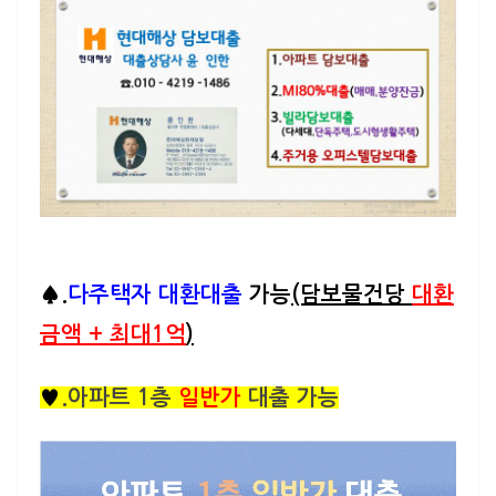
♠.
다주
택자 대환대출
가능
(담보물건당
대환
금액 + 최대1억
)
♥
.아파트 1층
일반가
대출 가능