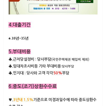
4.대출기간
♠.
10년~35년
5.부대비용
♣.근저당설정비 : 당사부담
(국민주택채권 매입비 제외)
♣.임대차조사비등 기타 부대비용
:당사부담
♣.인지대 : 당사와 고객 각각
50%
부담
6.중도(조기)상환수수료
♥.
3년내 1.5%
기준으로 미경과일수에 따라 중도상환수