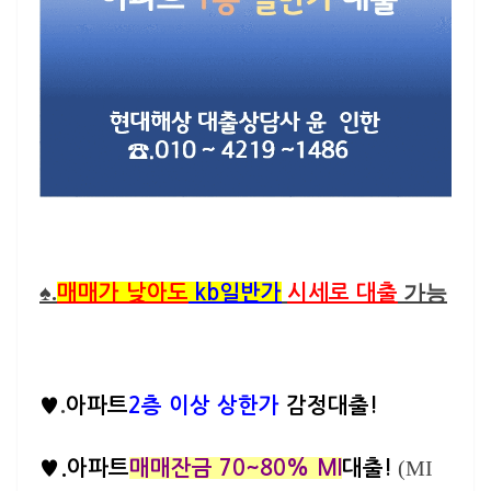
♠.
가능
매매가 낮아도
kb일반가
시세로 대출
.
♥
아파트
2층 이상
상한가
감정대출!
(MI
♥.
아파트
매매잔금 70~80% MI
대출!