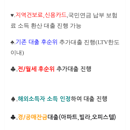
♥.
,국민연금 납부 보험
지역건보료,신용카드
료 소득 환산 대출 진행 가능
♣.
추가대출 진행(LTV한도
기존 대출 후순위
이내)
♣.
전/월세 후순위
추가대출 진행
♠.
해외소득자 소득 인정
하여 대출 진행
♣.
경/공매잔금
대출(아파트,빌라,오피스텔)