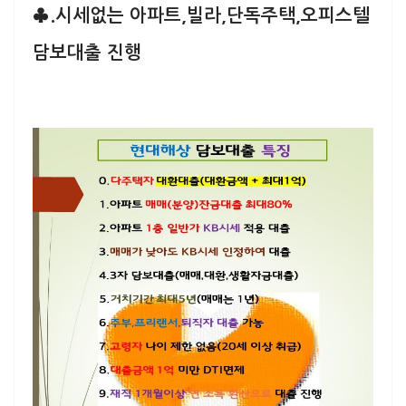
♣.시세없는 아파트,빌라,단독주택,오피스텔
담보대출 진행