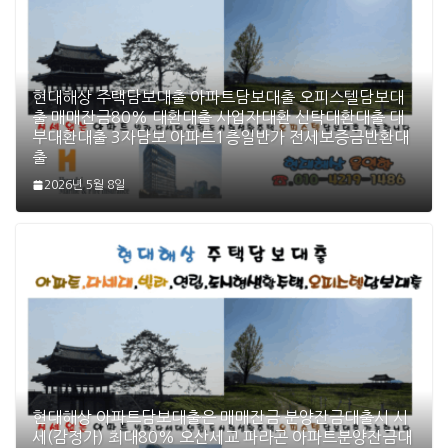
현대해상 주택담보대출 아파트담보대출 오피스텔담보대
출 매매잔금80% 대환대출 사업자대환 신탁대환대출 대
부대환대출 3자담보 아파트1층일반가 전세보증금반환대
출
2026년 5월 8일
현대해상 아파트담보대출은 매매잔금 분양잔금대출시 시
세(감정가) 최대80% 오산세교 파라곤 아파트분양잔금대