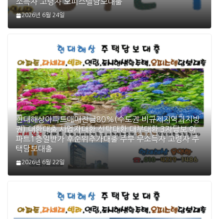
소득자 고령자 오피스텔담보대출
2026년 6월 24일
현대해상아파트매매잔금80%(수도권 비규제지역과지방
권) 대환대출 사업자대환 신탁대환 대부대환 3자담보 아
파트1층일반가 후순위추가대출 주부 무소득자 고령자 주
택담보대출
2026년 6월 22일