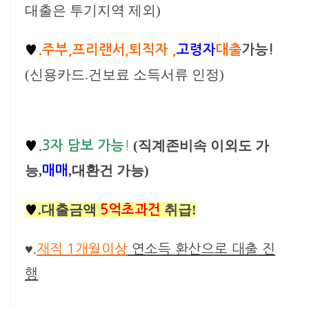
대출은 투기지역 제외)
♥
.주부,프리랜서,퇴직자 ,
고령자
대출
가능!
(신용카드.건보료 소득서류 인정)
(직계존비속 이외도 가
♥
.3
자 담보 가능
!
능,
,대환건 가능)
매매
.대출금액
취급!
♥
5억초과건
♥.
재직 1개월이상
연소득 환산으로 대출 진
행