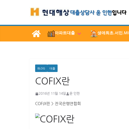
콘
텐
츠
로
아파트대출
생애최초.서민.MI
건
너
뛰
기
BLOG
대출
COFIX란
2016년 11월 14일
윤 인한
COFIX란 > 전국은행연합회