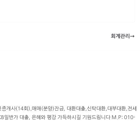
회계관리
중개사(14회),매매(분양)잔금, 대환대출,신탁대환,대부대환,전세
일반가 대출, 은혜와 평강 가득하시길 기원드림니다 M.P: 010-