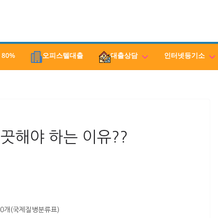
 80%
오피스텔대출
대출상담
인터넷등기소
끗해야 하는 이유??
420개(국제질병분류표)