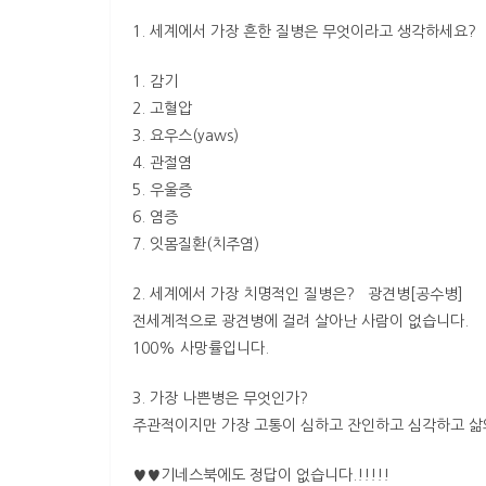
1. 세계에서 가장 흔한 질병은 무엇이라고 생각하세요?
1. 감기
2. 고혈압
3. 요우스(yaws)
4. 관절염
5. 우울증
6. 염증
7. 잇몸질환(치주염)
2. 세계에서 가장 치명적인 질병은? 광견병[공수병]
전세계적으로 광견병에 걸려 살아난 사람이 없습니다.
100% 사망률입니다.
3. 가장 나쁜병은 무엇인가?
주관적이지만 가장 고통이 심하고 잔인하고 심각하고 삶
♥♥기네스북에도 정답이 없습니다.!!!!!