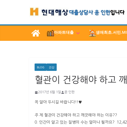
콘
텐
츠
로
아파트대출
생애최초.서민.MI
건
너
뛰
기
BLOG
건강
혈관이 건강해야 하고 깨
2017년 6월 1일
윤 인한
꼭 알아 두시길 바랍니다!!♥
주 제 혈관이 건강해야 하고 깨끗해야 하는 이유??
0. 인간이 알고 있는 질병의 수는 얼마나 될까요? 12,