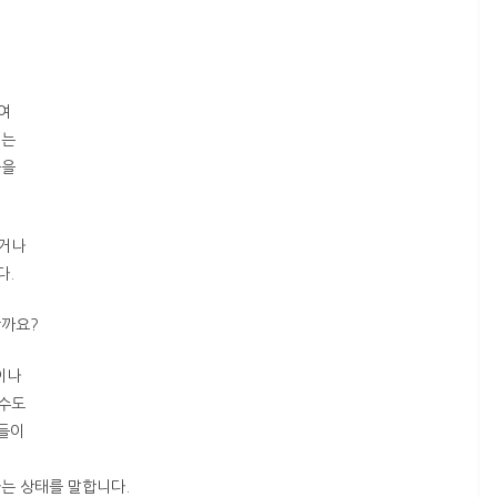
여
서는
롤을
지거나
다.
할까요?
이나
상수도
분들이
는 상태를 말합니다.