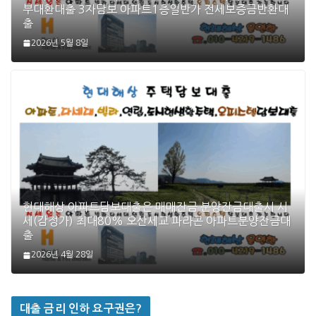
부대환대출 3자담보 아파트1층일반가 전세보증금반환대
출
2026년 5월 8일
현대해상 아파트담보대출은 매매잔금 분양잔금대출시 시
세(감정가) 최대80% 오산세교 파라곤 아파트분양잔금대
출
2026년 4월 28일
대출 금리 인하 요구권은?