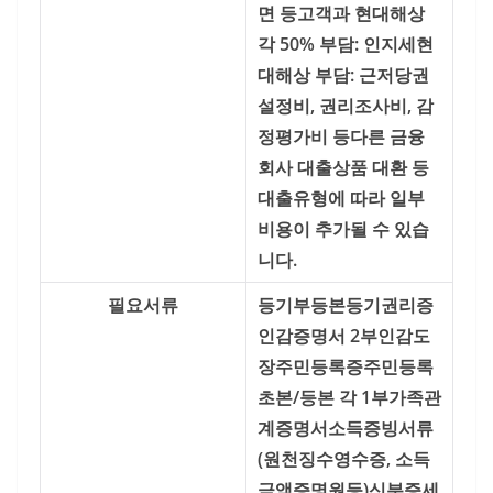
면 등
고객과 현대해상
각 50% 부담: 인지세
현
대해상 부담: 근저당권
설정비, 권리조사비, 감
정평가비 등
다른 금융
회사 대출상품 대환 등
대출유형에 따라 일부
비용이 추가될 수 있습
니다.
필요서류
등기부등본
등기권리증
인감증명서 2부
인감도
장
주민등록증
주민등록
초본/등본 각 1부
가족관
계증명서
소득증빙서류
(원천징수영수증, 소득
금액증명원등)
신분증
세