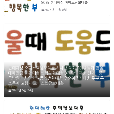
80% 현대해상 아파트담보대출
2025년 11월 8일
현대해상 오피스텔담보대출 시세 최대70%(방공제 없음)
매매잔금 대환대출 신탁대환대출 3자담보대출 전세보증
금반환대출 임차권등기반환대출 후순위추가대출 주부 무
소득자 고령자 오피스텔담보대출
2026년 6월 24일