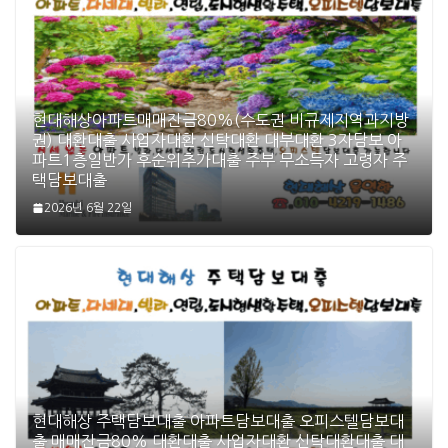
현대해상아파트매매잔금80%(수도권 비규제지역과지방
권) 대환대출 사업자대환 신탁대환 대부대환 3자담보 아
파트1층일반가 후순위추가대출 주부 무소득자 고령자 주
택담보대출
2026년 6월 22일
현대해상 주택담보대출 아파트담보대출 오피스텔담보대
출 매매잔금80% 대환대출 사업자대환 신탁대환대출 대