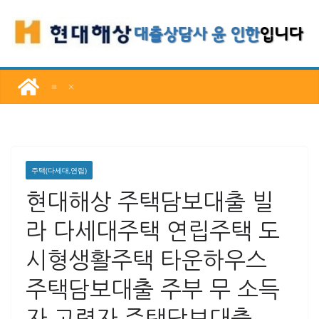
콘
텐
츠
로
건
너
뛰
기
주택(다세대,연립)
현대해상 주택담보대출 빌
라 다세대주택 연립주택 도
시형생활주택 타운하우스
주택담보대출 주부 무 소득