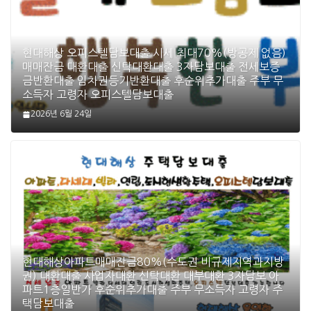
현대해상 오피스텔담보대출 시세 최대70%(방공제 없음)
매매잔금 대환대출 신탁대환대출 3자담보대출 전세보증
금반환대출 임차권등기반환대출 후순위추가대출 주부 무
소득자 고령자 오피스텔담보대출
2026년 6월 24일
현대해상아파트매매잔금80%(수도권 비규제지역과지방
권) 대환대출 사업자대환 신탁대환 대부대환 3자담보 아
파트1층일반가 후순위추가대출 주부 무소득자 고령자 주
택담보대출