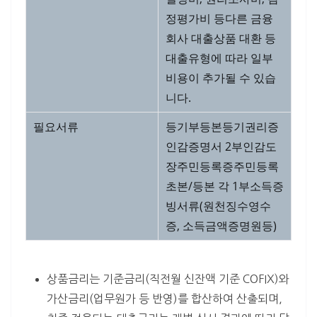
정평가비 등다른 금융
회사 대출상품 대환 등
대출유형에 따라 일부
비용이 추가될 수 있습
니다.
필요서류
등기부등본등기권리증
인감증명서 2부인감도
장주민등록증주민등록
초본/등본 각 1부소득증
빙서류(원천징수영수
증, 소득금액증명원등)
상품금리는 기준금리(직전월 신잔액 기준 COFIX)와
가산금리(업무원가 등 반영)를 합산하여 산출되며,