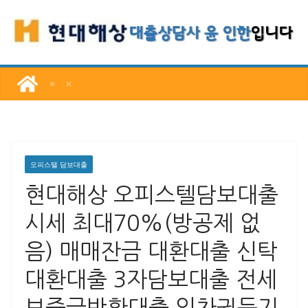
콘
텐
츠
로
건
너
뛰
기
오피스텔 담보대출
현대해상 오피스텔담보대출
시세 최대70%(방공제 없
음) 매매잔금 대환대출 신탁
대환대출 3자담보대출 전세