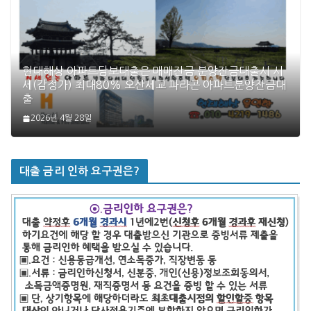
현대해상 아파트담보대출은 매매잔금 분양잔금대출시 시
세(감정가) 최대80% 오산세교 파라곤 아파트분양잔금대
출
2026년 4월 28일
대출 금리 인하 요구권은?