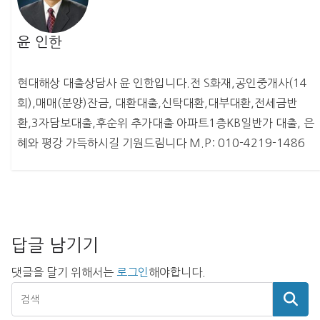
윤 인한
현대해상 대출상담사 윤 인한입니다.전 S화재,공인중개사(14
회),매매(분양)잔금, 대환대출,신탁대환,대부대환,전세금반
환,3자담보대출,후순위 추가대출 아파트1층KB일반가 대출, 은
혜와 평강 가득하시길 기원드림니다 M.P: 010-4219-1486
답글 남기기
댓글을 달기 위해서는
로그인
해야합니다.