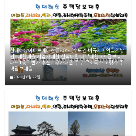
현대해상아파트매매잔금80%(수도권 비규제지역과지방
권) 대환대출 사업자대환 신탁대환 대부대환 3자담보 아
파트1층일반가 후순위추가대출 주부 무소득자 고령자 주
택담보대출
2026년 6월 22일