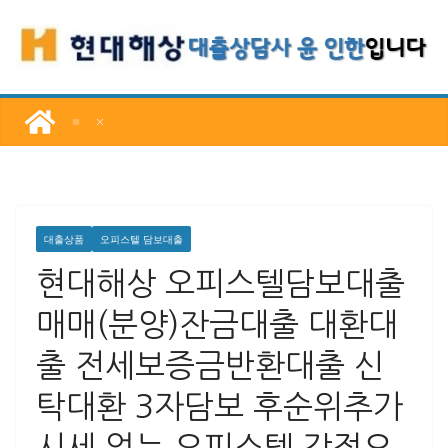
콘
텐
츠
로
건
너
뛰
기
대출상품
오피스텔 담보대출
현대해상 오피스텔담보대출
매매(분양)잔금대출 대환대
출 전세보증금반환대출 신
탁대환 3자담보 후순위추가