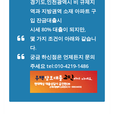
경기도,인천광역시 비 규제지
역과 지방권역 소재 아파트 구
입 잔금대출시
시세 80% 대출이 되지만,
몇 가지 조건이 아래와 같습니
다
.
궁금 하신점은 언제든지 문의
주세요 tel:010-4219-1486