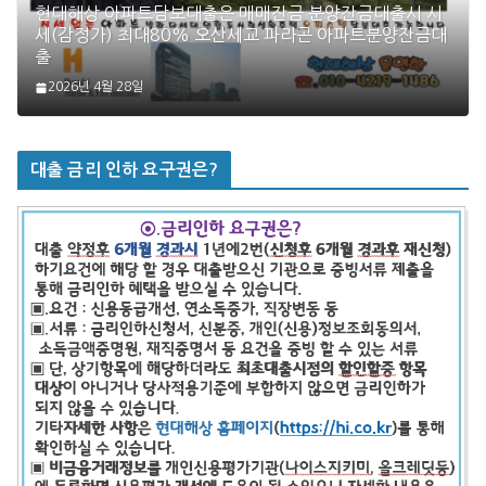
현대해상 아파트담보대출은 매매잔금 분양잔금대출시 시
세(감정가) 최대80% 오산세교 파라곤 아파트분양잔금대
출
2026년 4월 28일
대출 금리 인하 요구권은?