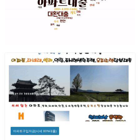
아파트구입자금(시세 80%대출)