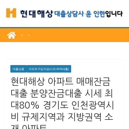
콘
텐
츠
로
건
너
뛰
기
대출상품
아파트구입자금(시세 80%대출)
현대해상 아파트 매매잔금
대출 분양잔금대출 시세 최
대80% 경기도 인천광역시
비 규제지역과 지방권역 소