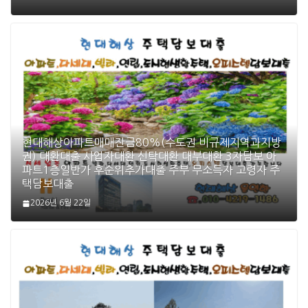
현대해상아파트매매잔금80%(수도권 비규제지역과지방
권) 대환대출 사업자대환 신탁대환 대부대환 3자담보 아
파트1층일반가 후순위추가대출 주부 무소득자 고령자 주
택담보대출
2026년 6월 22일