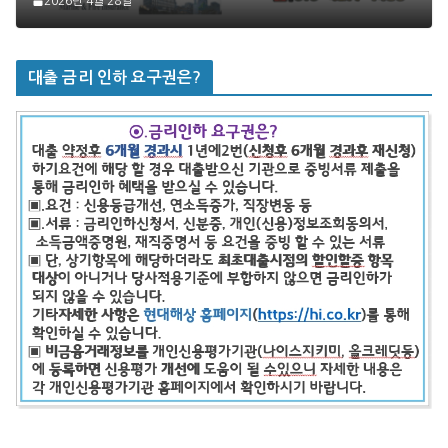
2026년 4월 28일
대출 금리 인하 요구권은?