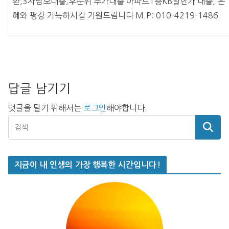
환,3자담보대출,후순위 추가대출 아파트1층KB일반가 대출, 은
혜와 평강 가득하시길 기원드림니다 M.P: 010-4219-1486
답글 남기기
댓글을 달기 위해서는
로그인
해야합니다.
지금이 내 인생의 가장 행복한 시간입니다!