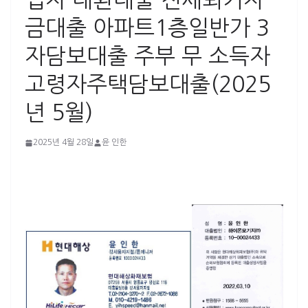
업자 대환대출 전세퇴거자
금대출 아파트1층일반가 3
자담보대출 주부 무 소득자
고령자주택담보대출(2025
년 5월)
2025년 4월 28일
윤 인한