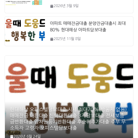
2026년 3월 9일
아파트 매매잔금대출 분양잔금대출시 최대
80% 현대해상 아파트담보대출
2025년 11월 8일
현대해상 오피스텔담보대출 시세 최대70%(방공제 없음)
매매잔금 대환대출 신탁대환대출 3자담보대출 전세보증
금반환대출 임차권등기반환대출 후순위추가대출 주부 무
소득자 고령자 오피스텔담보대출
2026년 6월 24일