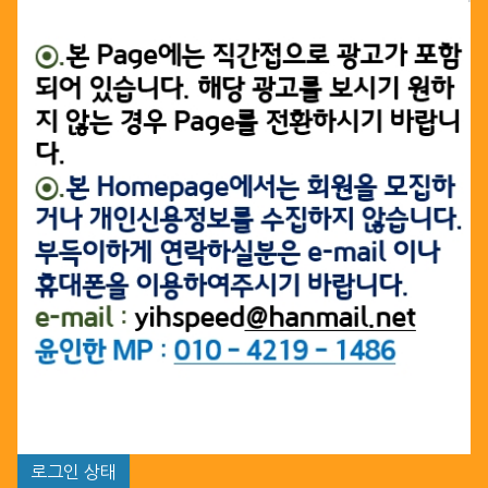
로그인 상태