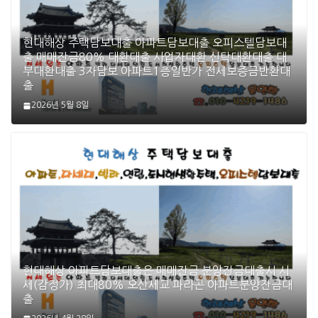
현대해상 주택담보대출 아파트담보대출 오피스텔담보대
출 매매잔금80% 대환대출 사업자대환 신탁대환대출 대
부대환대출 3자담보 아파트1층일반가 전세보증금반환대
출
2026년 5월 8일
현대해상 아파트담보대출은 매매잔금 분양잔금대출시 시
세(감정가) 최대80% 오산세교 파라곤 아파트분양잔금대
출