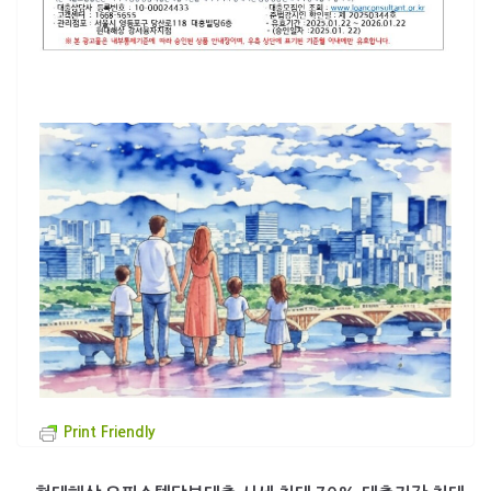
Print Friendly