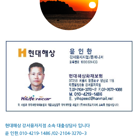
현대해상 강서융자지점 소속 대출상담사 입니다
윤 인한.010-4219-1486 /02-2104-3270~3