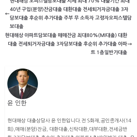
현대해상 오피스텔담보대출 시세 최대 70% 대출기간 최대
40년 구입(분양)잔금대출 대환대출 전세퇴거자금대출 3자
담보대출 후순위 추가대출 주부 무 소득자 고령자오피스텔담
보대출
현대해상 아파트담보대출 매매잔금 최대80%(MI대출) 대환
대출 전세퇴거자금대출 3자담보대출 후순위 추가대출 아파
트 1층일반가대출
윤 인한
현대해상 대출상담사 윤 인한입니다.전 S화재,공인중개사(14
회),매매(분양)잔금, 대환대출,신탁대환,대부대환,전세금반