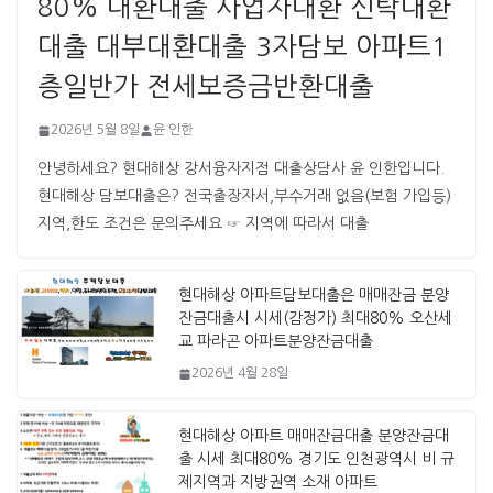
80% 대환대출 사업자대환 신탁대환
대출 대부대환대출 3자담보 아파트1
층일반가 전세보증금반환대출
2026년 5월 8일
윤 인한
안녕하세요? 현대해상 강서융자지점 대출상담사 윤 인한입니다. ​ ​
현대해상 담보대출은? 전국출장자서,부수거래 없음(보험 가입등)
지역,한도 조건은 문의주세요 ☞ 지역에 따라서 대출
현대해상 아파트담보대출은 매매잔금 분양
잔금대출시 시세(감정가) 최대80% 오산세
교 파라곤 아파트분양잔금대출
2026년 4월 28일
현대해상 아파트 매매잔금대출 분양잔금대
출 시세 최대80% 경기도 인천광역시 비 규
제지역과 지방권역 소재 아파트