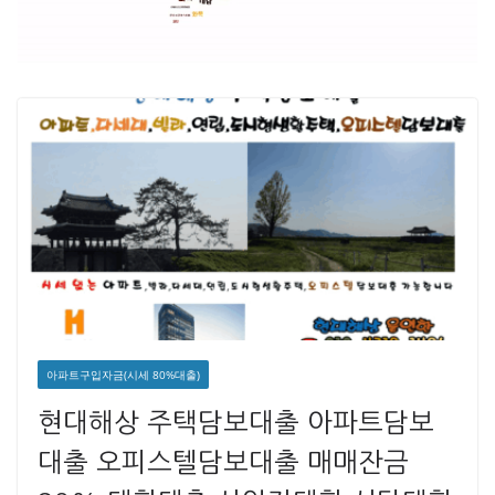
아파트구입자금(시세 80%대출)
현대해상 주택담보대출 아파트담보
대출 오피스텔담보대출 매매잔금