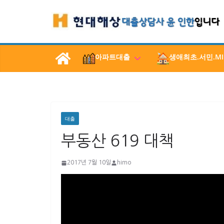
콘
텐
츠
로
아파트대출
생애최초.서민.MI
건
너
뛰
기
대출
부동산 619 대책
2017년 7월 10일
himo