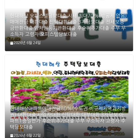
현대해상 오피스텔담보대출 시세 최대70%(방공제 없음)
매매잔금 대환대출 신탁대환대출 3자담보대출 전세보증
금반환대출 임차권등기반환대출 후순위추가대출 주부 무
소득자 고령자 오피스텔담보대출
2026년 6월 24일
현대해상아파트매매잔금80%(수도권 비규제지역과지방
권) 대환대출 사업자대환 신탁대환 대부대환 3자담보 아
파트1층일반가 후순위추가대출 주부 무소득자 고령자 주
택담보대출
2026년 6월 22일