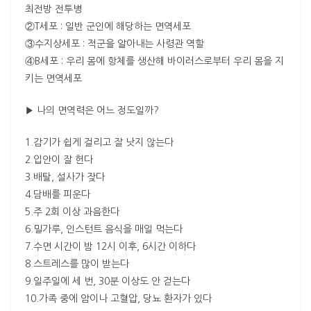
최전방 전투병
②T세포 : 일반 군인에 해당하는 면역세포
③수지상세포 : 적군을 알아내는 사령관 역할
④B세포 : 우리 몸에 항체를 생산해 바이러스로부터 우리 몸을 지
키는 면역세포
▶ 나의 면역력은 어느 정도일까?
1.감기가 쉽게 걸리고 잘 낫지 않는다
2.입안이 잘 헌다
3.배탈, 설사가 잦다
4.담배를 피운다
5.주 2회 이상 과음한다
6.밀가루, 인스턴트 음식을 매일 먹는다
7.수면 시간이 밤 12시 이후, 6시간 이하다
8.스트레스를 많이 받는다
9.일주일에 세 번, 30분 이상도 안 걷는다
10.가족 중에 암이나 고혈압, 당뇨 환자가 있다