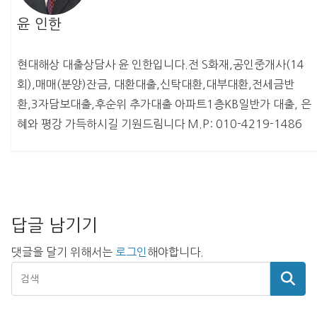
윤 인한
현대해상 대출상담사 윤 인한입니다.전 S화재,공인중개사(14
회),매매(분양)잔금, 대환대출,신탁대환,대부대환,전세금반
환,3자담보대출,후순위 추가대출 아파트1층KB일반가 대출, 은
혜와 평강 가득하시길 기원드림니다 M.P: 010-4219-1486
답글 남기기
댓글을 달기 위해서는
로그인
해야합니다.