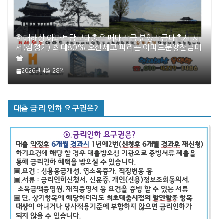
현대해상 아파트담보대출은 매매잔금 분양잔금대출시 시
세(감정가) 최대80% 오산세교 파라곤 아파트분양잔금대
출
2026년 4월 28일
대출 금리 인하 요구권은?