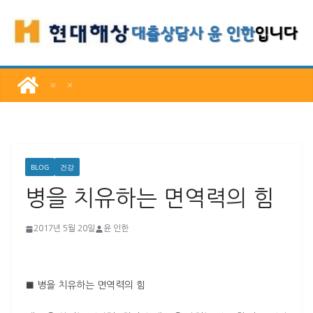
콘
텐
츠
로
건
너
뛰
기
BLOG
건강
병을 치유하는 면역력의 힘
2017년 5월 20일
윤 인한
■ 병을 치유하는 면역력의 힘