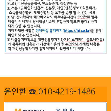
윤인한 ☎.010-4219-1486