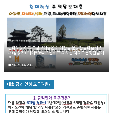
현대해상 아파트담보대출은 매매잔금 분양잔금대출시 시
세(감정가) 최대80% 오산세교 파라곤 아파트분양잔금대
출
2026년 4월 28일
대출 금리 인하 요구권은?