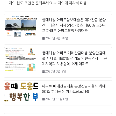
지역,한도 조건은 문의주세요 ☞ 지역에 따라서 대출
현대해상 아파트담보대출은 매매잔금 분양
잔금대출시 시세(감정가) 최대80% 오산세
교 파라곤 아파트분양잔금대출
2026년 4월 28일
현대해상 아파트 매매잔금대출 분양잔금대
출 시세 최대80% 경기도 인천광역시 비 규
제지역과 지방권역 소재 아파트
2026년 3월 9일
아파트 매매잔금대출 분양잔금대출시 최대
80% 현대해상 아파트담보대출
2025년 11월 8일