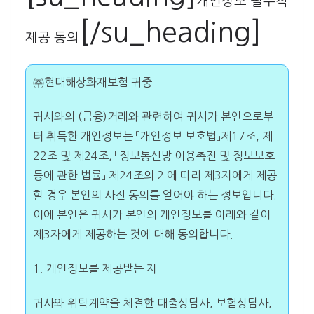
개인정보 필수적
[/su_heading]
제공 동의
㈜현대해상화재보험 귀중
귀사와의 (금융)거래와 관련하여 귀사가 본인으로부
터 취득한 개인정보는 「개인정보 보호법」제17조, 제
22조 및 제24조, 「정보통신망 이용촉진 및 정보보호
등에 관한 법률」 제24조의 2 에 따라 제3자에게 제공
할 경우 본인의 사전 동의를 얻어야 하는 정보입니다.
이에 본인은 귀사가 본인의 개인정보를 아래와 같이
제3자에게 제공하는 것에 대해 동의합니다.
1. 개인정보를 제공받는 자
귀사와 위탁계약을 체결한 대출상담사, 보험상담사,