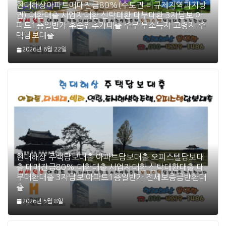
현대해상아파트매매잔금80%(수도권 비규제지역과지방
권) 대환대출 사업자대환 신탁대환 대부대환 3자담보 아
파트1층일반가 후순위추가대출 주부 무소득자 고령자 주
택담보대출
2026년 6월 22일
현대해상 주택담보대출 아파트담보대출 오피스텔담보대
출 매매잔금80% 대환대출 사업자대환 신탁대환대출 대
부대환대출 3자담보 아파트1층일반가 전세보증금반환대
출
2026년 5월 8일