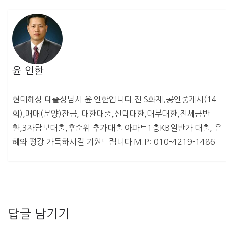
윤 인한
현대해상 대출상담사 윤 인한입니다.전 S화재,공인중개사(14
회),매매(분양)잔금, 대환대출,신탁대환,대부대환,전세금반
환,3자담보대출,후순위 추가대출 아파트1층KB일반가 대출, 은
혜와 평강 가득하시길 기원드림니다 M.P: 010-4219-1486
답글 남기기