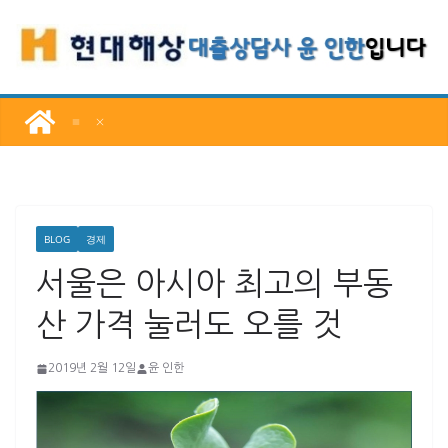
콘
텐
츠
로
건
너
뛰
기
BLOG
경제
서울은 아시아 최고의 부동
산 가격 눌러도 오를 것
2019년 2월 12일
윤 인한