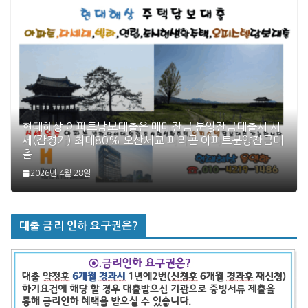
현대해상 아파트담보대출은 매매잔금 분양잔금대출시 시
세(감정가) 최대80% 오산세교 파라곤 아파트분양잔금대
출
2026년 4월 28일
대출 금리 인하 요구권은?