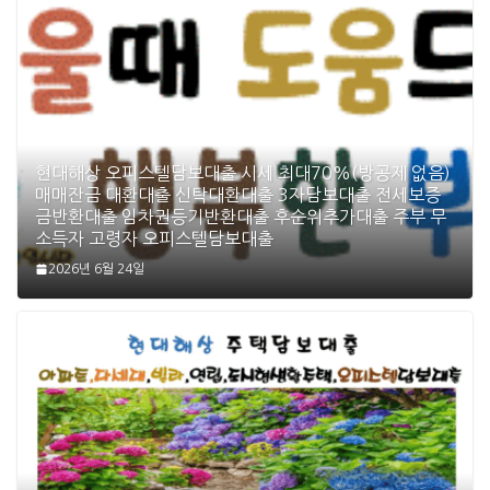
현대해상 오피스텔담보대출 시세 최대70%(방공제 없음)
매매잔금 대환대출 신탁대환대출 3자담보대출 전세보증
금반환대출 임차권등기반환대출 후순위추가대출 주부 무
소득자 고령자 오피스텔담보대출
2026년 6월 24일