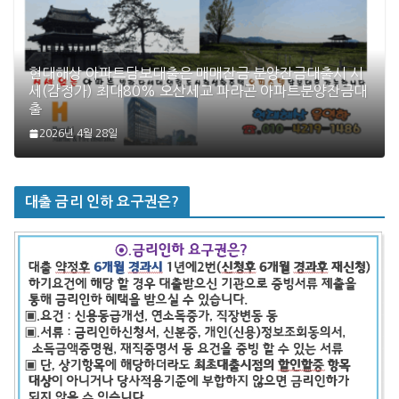
현대해상 아파트담보대출은 매매잔금 분양잔금대출시 시
세(감정가) 최대80% 오산세교 파라곤 아파트분양잔금대
출
2026년 4월 28일
대출 금리 인하 요구권은?