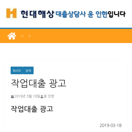
콘
텐
츠
로
건
너
뛰
기
BLOG
경제
작업대출 광고
2019년 3월 18일
윤 인한
작업대출 광고
2019-03-18