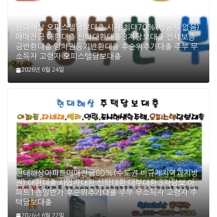
현대해상 오피스텔담보대출 시세 최대70%(방공제 없음)
매매잔금 대환대출 신탁대환대출 3자담보대출 전세보증
금반환대출 임차권등기반환대출 후순위추가대출 주부 무
소득자 고령자 오피스텔담보대출
2026년 6월 24일
현대해상아파트매매잔금80%(수도권 비규제지역과지방
권) 대환대출 사업자대환 신탁대환 대부대환 3자담보 아
파트1층일반가 후순위추가대출 주부 무소득자 고령자 주
택담보대출
2026년 6월 22일