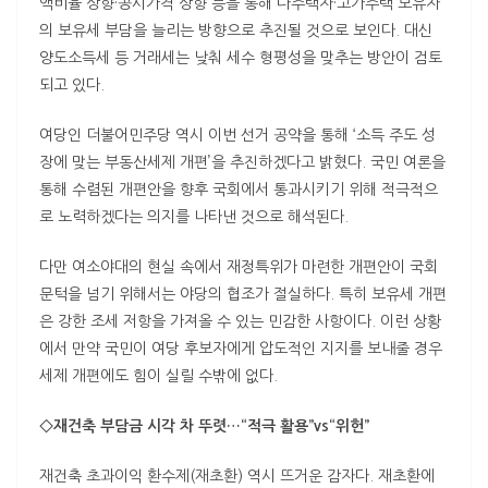
액비율 상향·공시가격 상향 등을 통해 다주택자·고가주택 보유자
의 보유세 부담을 늘리는 방향으로 추진될 것으로 보인다. 대신
양도소득세 등 거래세는 낮춰 세수 형평성을 맞추는 방안이 검토
되고 있다.
여당인 더불어민주당 역시 이번 선거 공약을 통해 ‘소득 주도 성
장에 맞는 부동산세제 개편’을 추진하겠다고 밝혔다. 국민 여론을
통해 수렴된 개편안을 향후 국회에서 통과시키기 위해 적극적으
로 노력하겠다는 의지를 나타낸 것으로 해석된다.
다만 여소야대의 현실 속에서 재정특위가 마련한 개편안이 국회
문턱을 넘기 위해서는 야당의 협조가 절실하다. 특히 보유세 개편
은 강한 조세 저항을 가져올 수 있는 민감한 사항이다. 이런 상황
에서 만약 국민이 여당 후보자에게 압도적인 지지를 보내줄 경우
세제 개편에도 힘이 실릴 수밖에 없다.
◇재건축 부담금 시각 차 뚜렷…“적극 활용”vs“위헌”
재건축 초과이익 환수제(재초환) 역시 뜨거운 감자다. 재초환에