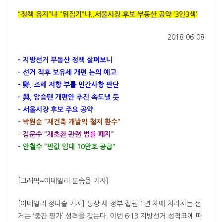
“정책 유지”냐 “뒤집기”냐..서울시장 후보 부동산 공약 ‘3인3색’
2018-06-08
– 지방선거 부동산 정책 살펴보니
– 선거 직후 보유세 개편 논의 예고
– 野, 조세 저항 부를 민간사항 판단
– 與, 압승땐 개편안 추진 속도낼 듯
– 서울시장 후보 주요 공약
– 박원순 “재건축 개발익 철저 환수”
–
김문수 “재초환 관련 법률 폐지”
– 안철수 “반값 임대 10만호 공급”
[그래픽=이데일리 문승용 기자]
[이데일리 정다슬 기자] 통상 새 정부 집권 1년 차에 치러지는 선
거는 ‘중간 평가’ 성격을 갖는다. 이번 6·13 지방선거 성적표에 따