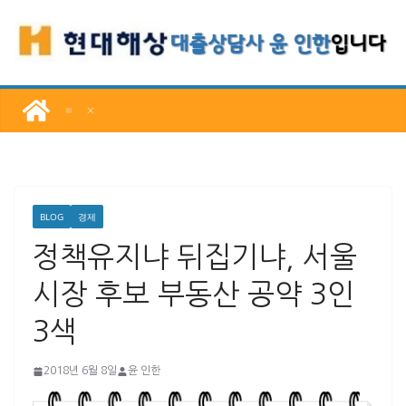
콘
텐
츠
로
건
너
뛰
기
BLOG
경제
정책유지냐 뒤집기냐, 서울
시장 후보 부동산 공약 3인
3색
2018년 6월 8일
윤 인한