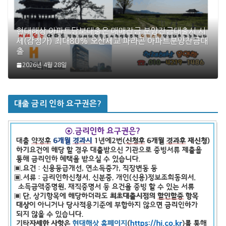
현대해상 아파트담보대출은 매매잔금 분양잔금대출시 시
세(감정가) 최대80% 오산세교 파라곤 아파트분양잔금대
출
2026년 4월 28일
대출 금리 인하 요구권은?