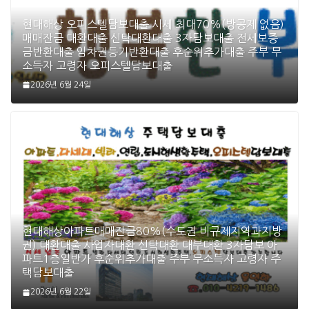
현대해상 오피스텔담보대출 시세 최대70%(방공제 없음)
매매잔금 대환대출 신탁대환대출 3자담보대출 전세보증
금반환대출 임차권등기반환대출 후순위추가대출 주부 무
소득자 고령자 오피스텔담보대출
2026년 6월 24일
현대해상아파트매매잔금80%(수도권 비규제지역과지방
권) 대환대출 사업자대환 신탁대환 대부대환 3자담보 아
파트1층일반가 후순위추가대출 주부 무소득자 고령자 주
택담보대출
2026년 6월 22일