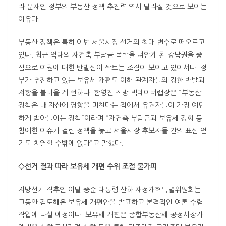
라 문재인 정부의 부동산 정책 추진력 역시 달라질 것으로 보이는
이유다.
부동산 정책은 특히 이번 서울시장 선거의 최대 변수로 떠오르고
있다. 최근 억대의 재건축 부담금 폭탄을 떠안게 된 강남권을 중
심으로 여권에 대한 반발심이 싹트는 조짐이 보이고 있어서다. 정
부가 추진하고 있는 보유세 개편도 이해 관계자들의 강한 반발과
저항을 불러올 게 뻔하다. 함영진 직방 빅데이터랩장은 “부동산
정책은 내 자산에 영향을 미친다는 점에서 유권자들이 가장 예민
하게 받아들이는 정책”이라며 “재건축 부담금과 보유세 강화 등
첨예한 이슈가 걸린 정책을 놓고 서울시장 후보자들 간의 표심 얻
기도 치열할 수밖에 없다”고 말했다.
◇선거 결과 따라 보유세 개편 수위 조절 불가피
지방선거 직후인 이달 중순 대통령 산하 재정개혁특별위원회는
그동안 검토해온 보유세 개편안을 발표하고 본격적인 여론 수렴
작업에 나설 예정이다. 보유세 개편은 종합부동산세 공정시장가