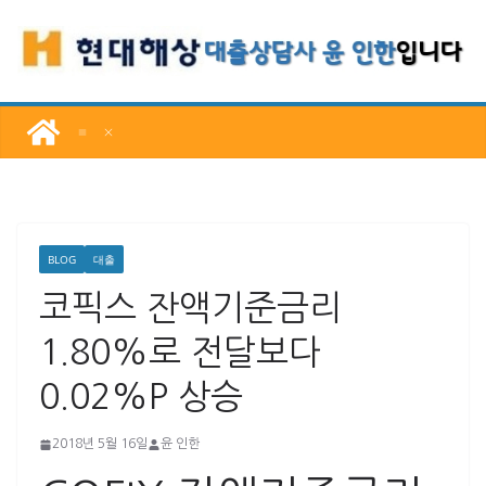
콘
텐
츠
로
건
너
뛰
기
BLOG
대출
코픽스 잔액기준금리
1.80%로 전달보다
0.02%P 상승
2018년 5월 16일
윤 인한