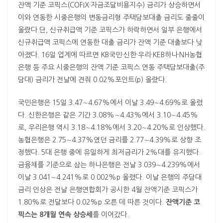
잔액 기준 코픽스(COFIX·자금조달비용지수) 금리가 상승하면서
이와 연동한 시중은행의 변동금리형 주택담보대출 금리도 줄줄이
올랐다.단, 신규취급액 기준 코픽스가 하락하면서 일부 은행에서
신규취급액 코픽스에 연동한 대출 금리가 잔액 기준 대출보다 낮
아졌다. 16일 업계에 따르면 KB국민·신한·우리·KEB하나·NH농협
은행 등 주요 시중은행의 잔액 기준 코픽스 연동 주택담보대출(주
담대) 금리가 전날에 견줘 0.02%포인트(p) 올랐다.
국민은행은 15일 3.47∼4.67%에서 이날 3.49∼4.69%로 올렸
다. 신한은행은 같은 기간 3.08%∼4.43%에서 3.10∼4.45%
로, 우리은행 역시 3.18∼4.18%에서 3.20∼4.20%로 인상했다.
농협은행은 2.75∼4.37%였던 금리를 2.77∼4.39%로 상향 조
정했다. 5대 은행 중에 유일하게 최저금리가 2%대를 유지했다.
금융채를 기준으로 삼는 하나은행은 전날 3.039∼4.239%에서
이날 3.041∼4.241%로 0.002%p 올렸다. 이날 은행의 주담대
금리 인상은 전날 은행연합회가 공시한 4월 잔액기준 코픽스가
1.80%로 전달보다 0.02%p 오른 데 따른 것이다.
잔액기준 코
픽스는 8개월 연속 상승세
를 이어갔다.