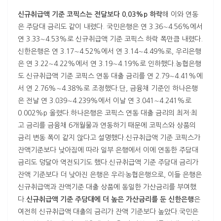
신규취급액 기준 코픽스는 전달보다 0.03%p 하락
해 이와 연동
은 주담대 금리도 같이 내렸다. 국민은행은 연 3.36∼4.56%에서
연 3.33∼4.53%로 신규취급액 기준 코픽스 하락 폭만큼 내렸다.
신한은행은 연 3.17∼4.52%에서 연 3.14∼4.49%로, 우리은행
은 연 3.22∼4.22%에서 연 3.19∼4.19%로 인하했다.농협은행
도 신규취급액 기준 코픽스 연동 대출 금리를 연 2.79∼4.41%에
서 연 2.76%∼4.38%로 조정했다.단, 금융채 기준인 하나은행
은 전날 연 3.039∼4.239%에서 이날 연 3.041∼4.241%로
0.002%p 올렸다.하나은행은 코픽스 연동 대출 금리의 최저·최
고 금리를 금융채 6개월물과 연동하기 때문에 코픽스와 상품의
금리 변동 폭이 같지 않다고 설명했다.신규취급액 기준 코픽스가
잔액기준보다 낮아짐에 따라 일부 은행에서 이에 연동한 주담대
금리도 덩달아 역전되기도 했다.신규취급액 기준 주담대 금리가
잔액 기준보다 더 낮아진 은행은 우리·농협은행으로, 이들 은행은
신규취급액과 잔액기준 대출 상품에 동일한 가산금리를 부여했
다.
신규취급액 기준 주담대에 더 높은 가산금리를 둔 신한은행
은
여전히 신규취급액 대출의 금리가 잔액 기준보다 높았다.국민은