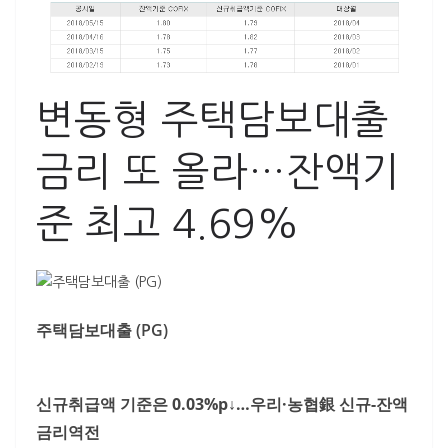
변동형 주택담보대출
금리 또 올라…잔액기
준 최고 4.69%
주택담보대출 (PG)
신규취급액 기준은 0.03%p↓…우리·농협銀 신규-잔액
금리역전