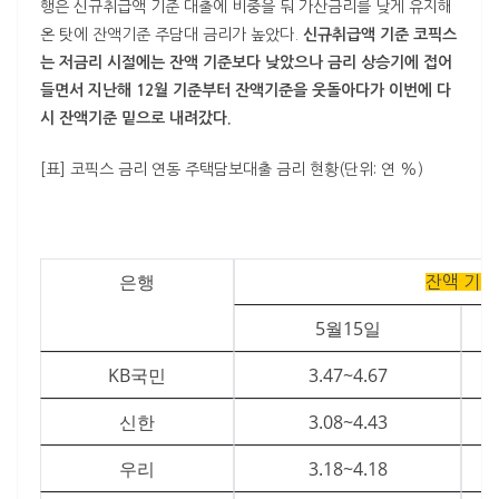
행은 신규취급액 기준 대출에 비중을 둬 가산금리를 낮게 유지해
온 탓에 잔액기준 주담대 금리가 높았다.
신규취급액 기준 코픽스
는 저금리 시절에는 잔액 기준보다 낮았으나 금리 상승기에 접어
들면서 지난해 12월 기준부터 잔액기준을 웃돌아다가 이번에 다
시 잔액기준 밑으로 내려갔다.
[표] 코픽스 금리 연동 주택담보대출 금리 현황(단위: 연 %)
은행
잔액 기준
5월15일
KB국민
3.47~4.67
신한
3.08~4.43
우리
3.18~4.18