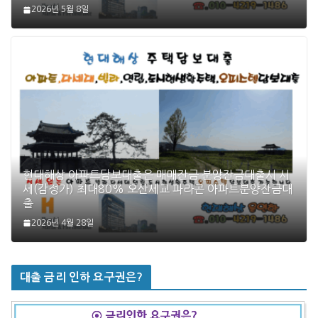
2026년 5월 8일
현대해상 아파트담보대출은 매매잔금 분양잔금대출시 시
세(감정가) 최대80% 오산세교 파라곤 아파트분양잔금대
출
2026년 4월 28일
대출 금리 인하 요구권은?