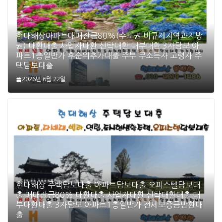
현대해상아파트매매잔금80%(수도권 비규제지역과지방
권) 대환대출 사업자대환 신탁대환 대부대환 3자담보 아
파트1층일반가 후순위추가대출 주부 무소득자 고령자 주
택담보대출
2026년 6월 22일
현대해상 주택담보대출 아파트담보대출 오피스텔담보대
출 매매잔금80% 대환대출 사업자대환 신탁대환대출 대
부대환대출 3자담보 아파트1층일반가 전세보증금반환대
출