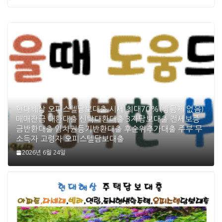
현대해상 오피스텔담보대출 시세 최대70%(방공제 없음)
매매잔금 대환대출 신탁대환대출 3자담보대출 전세보증
금반환대출 임차권등기반환대출 후순위추가대출 주부 무
소득자 고령자 오피스텔담보대출
2026년 6월 24일