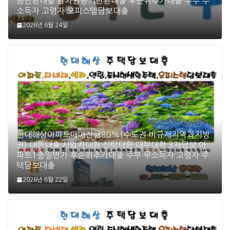
금반환대출 임차권등기반환대출 후순위추가대출 주부 무
소득자 고령자 오피스텔담보대출
2026년 6월 24일
현대해상아파트매매잔금80%(수도권 비규제지역과지방
권) 대환대출 사업자대환 신탁대환 대부대환 3자담보 아
파트1층일반가 후순위추가대출 주부 무소득자 고령자 주
택담보대출
2026년 6월 22일