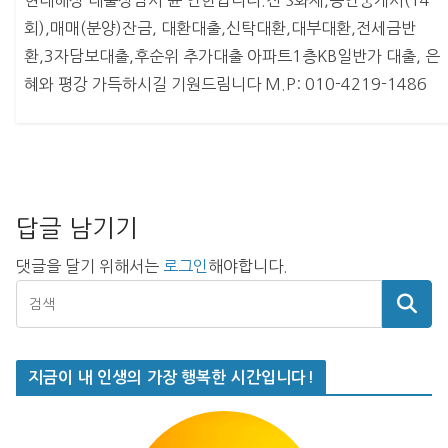
현대해상 대출상담사 윤 인한입니다.전 S화재,공인중개사(14
회),매매(분양)잔금, 대환대출,신탁대환,대부대환,전세금반
환,3자담보대출,후순위 추가대출 아파트1층KB일반가 대출, 은
혜와 평강 가득하시길 기원드림니다 M.P: 010-4219-1486
답글 남기기
댓글을 달기 위해서는
로그인
해야합니다.
지금이 내 인생의 가장 행복한 시간입니다!