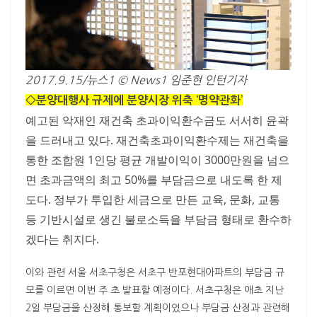
2017.9.15/뉴스1 © News1 임준현 인턴기자
◇분양대행사 규제에 분양시장 위축 ‘명약관화’
예고된 악재인 재건축 초과이익환수금도 서서히 윤곽
을 드러내고 있다. 재건축초과이익환수제는 재건축을
통한 조합원 1인당 평균 개발이익이 3000만원을 넘으
면 초과금액의 최고 50%를 부담금으로 내도록 한 제
도다. 정부가 투입한 세금으로 만든 교육, 문화, 교통
등 기반시설로 생긴 불로소득을 부담금 형태로 환수하
겠다는 취지다.
이와 관련 서울 서초구청은 서초구 반포현대아파트의 부담금 규
모를 이르면 이번 주 초 발표할 예정이다. 서초구청은 애초 지난
2일 부담금을 산정해 통보할 계획이었으나 부담금 산정과 관련해