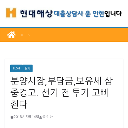
콘
텐
츠
로
건
너
뛰
기
BLOG
경제
분양시장,부담금,보유세 삼
중경고. 선거 전 투기 고삐
죈다
2018년 5월 14일
윤 인한