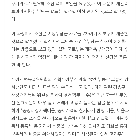
추가자료가 필요해 조합 측에 보완을 요구했다. 이 때문에 재건축
초과이익환수 부담금 발표는 일주일 이상 연기된 것으로 알려졌
다.
이 과정에서 조합은 예상부담금 자료를 2차례나 서초구에 제출한
것으로 알려졌다. 일각에선 그만큼 재건축부담금 산정이 깐깐하
다는 방증으로 보고 있다. 실제 국토부는 재건축부담금에 대해 수
차 원칙고수의 입장을 내비치며 각 지자체에 엄격한 산정을 주문
한 바 있다.
재정개혁특별위원회와 기획재정부가 계획 중인 부동산 보유세 강
화방안도 내달 발표를 위해 속도를 내고 있다. 이와 관련 강병구
재정개혁특위 위원장(인하대 경제학부 교수)은 최근 한국의 부동
산 실효세율이 매우 낮고 거래세 비중이 높다는 점을 문제로 지적
하며 “공정시장가액비율, 공시가격의 실거래가 반영 비율, 세율과
과세표준 조정을 선택적으로 활용해야 한다”고 언급했다. 이는 취
득세·등록세 등 거래세 비중을 낮추는 대신 과세지표 강화를 통해
보유세의 비중을 확대하겠다는 의미로 해석된다. 앞서 고가주택