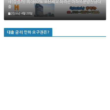
세(감정가) 최대80% 오산세교 파라곤 아파트분양잔금대
출
2026년 4월 28일
대출 금리 인하 요구권은?