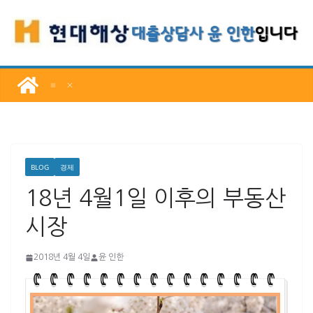
콘
텐
츠
로
건
너
뛰
기
BLOG
경제
18년 4월1일 이후의 부동산
시장
2018년 4월 4일
윤 인한