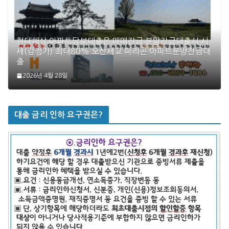
현대해상 아파트담보대출은 매매잔금 분양잔금대출시 시
세(감정가) 최대80% 오산세교 파라곤 아파트분양잔금대
출
2026년 4월 28일
대출 금리 인하 요구권은?