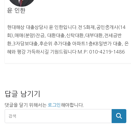
윤 인한
현대해상 대출상담사 윤 인한입니다.전 S화재,공인중개사(14
회),매매(분양)잔금, 대환대출,신탁대환,대부대환,전세금반
환,3자담보대출,후순위 추가대출 아파트1층KB일반가 대출, 은
혜와 평강 가득하시길 기원드림니다 M.P: 010-4219-1486
답글 남기기
댓글을 달기 위해서는
로그인
해야합니다.