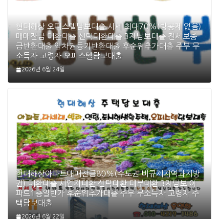
현대해상 오피스텔담보대출 시세 최대70%(방공제 없음)
매매잔금 대환대출 신탁대환대출 3자담보대출 전세보증
금반환대출 임차권등기반환대출 후순위추가대출 주부 무
소득자 고령자 오피스텔담보대출
2026년 6월 24일
현대해상아파트매매잔금80%(수도권 비규제지역과지방
권) 대환대출 사업자대환 신탁대환 대부대환 3자담보 아
파트1층일반가 후순위추가대출 주부 무소득자 고령자 주
택담보대출
2026년 6월 22일