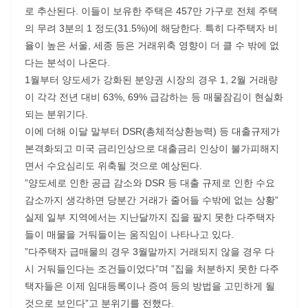
로 추산된다. 이들이 보유한 주택은 457만 가구로 전체 주택
의 무려 3분의 1 정도(31.5%)에 해당한다. 특히 다주택자 비
율이 높은 서울, 세종 등은 거래위축 영향이 더 클 수 밖에 없
다는 분석이 나온다.
1월부터 양도세가 강화된 분양권 시장의 경우 1, 2월 거래량
이 각각 전년 대비 63%, 69% 급감하는 등 매물잠김이 현실화
되는 분위기다.
이에 더해 이달 말부터 DSR(총체적상환능력) 등 대출규제가
본격화되고 미국 금리인상으로 대출금리 인상이 불가피해지
면서 수요심리도 위축될 것으로 예상된다.
”양도세로 인한 공급 감소와 DSR 등 대출 규제로 인한 수요
감소까지 생각하면 당분간 거래가 줄어들 수밖에 없는 상황”
실제 일부 지역에서는 지난달까지 집을 팔지 못한 다주택자
들이 매물을 거둬들이는 움직임이 나타나고 있다.
”다주택자 급매물의 경우 3월말까지 거래되지 않을 경우 다
시 거둬들인다는 조건들이었다”며 ”집을 처분하지 못한 다주
택자들은 이제 임대등록이나 증여 등의 방법을 고민하게 될
것으로 보인다”고 분위기를 전했다.