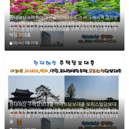
현대해상아파트매매잔금80%(수도권 비규제지역과지방
권) 대환대출 사업자대환 신탁대환 대부대환 3자담보 아
파트1층일반가 후순위추가대출 주부 무소득자 고령자 주
택담보대출
2026년 6월 22일
현대해상 주택담보대출 아파트담보대출 오피스텔담보대
출 매매잔금80% 대환대출 사업자대환 신탁대환대출 대
부대환대출 3자담보 아파트1층일반가 전세보증금반환대
출