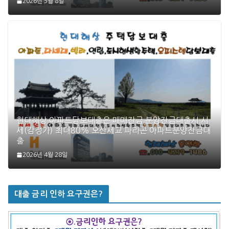
2026년 5월 8일
현대해상 아파트담보대출은 매매잔금 분양잔금대출시 시
세(감정가) 최대80% 오산세교 파라곤 아파트분양잔금대
출
2026년 4월 28일
대출 금리 인하 요구권은?