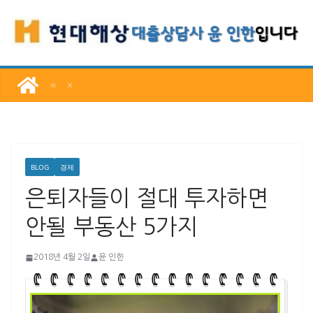
콘
텐
츠
로
건
너
뛰
기
BLOG
경제
은퇴자들이 절대 투자하면
안될 부동산 5가지
2018년 4월 2일
윤 인한