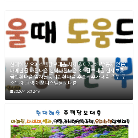
현대해상 오피스텔담보대출 시세 최대70%(방공제 없음)
매매잔금 대환대출 신탁대환대출 3자담보대출 전세보증
금반환대출 임차권등기반환대출 후순위추가대출 주부 무
소득자 고령자 오피스텔담보대출
2026년 6월 24일