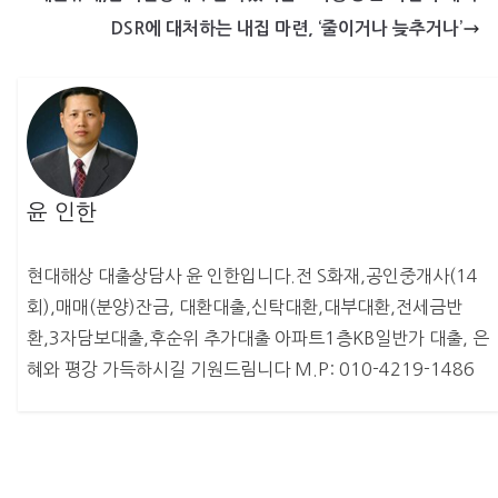
DSR에 대처하는 내집 마련, ‘줄이거나 늦추거나’
윤 인한
현대해상 대출상담사 윤 인한입니다.전 S화재,공인중개사(14
회),매매(분양)잔금, 대환대출,신탁대환,대부대환,전세금반
환,3자담보대출,후순위 추가대출 아파트1층KB일반가 대출, 은
혜와 평강 가득하시길 기원드림니다 M.P: 010-4219-1486