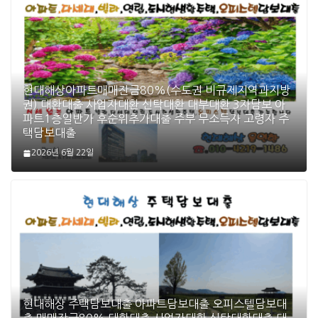
현대해상아파트매매잔금80%(수도권 비규제지역과지방
권) 대환대출 사업자대환 신탁대환 대부대환 3자담보 아
파트1층일반가 후순위추가대출 주부 무소득자 고령자 주
택담보대출
2026년 6월 22일
현대해상 주택담보대출 아파트담보대출 오피스텔담보대
출 매매잔금80% 대환대출 사업자대환 신탁대환대출 대