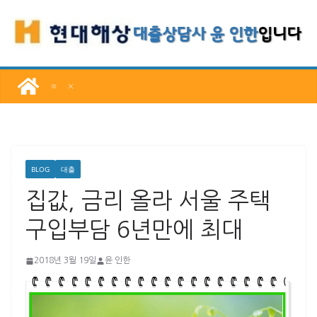
콘
텐
츠
로
건
너
뛰
기
BLOG
대출
집값, 금리 올라 서울 주택
구입부담 6년만에 최대
2018년 3월 19일
윤 인한