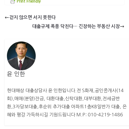
Print Friendly
걷지 않으면 서지 못한다
대출규제 폭풍 닥친다… 긴장하는 부동산 시장
윤 인한
현대해상 대출상담사 윤 인한입니다.전 S화재,공인중개사(14
회),매매(분양)잔금, 대환대출,신탁대환,대부대환,전세금반
환,3자담보대출,후순위 추가대출 아파트1층KB일반가 대출, 은
혜와 평강 가득하시길 기원드림니다 M.P: 010-4219-1486