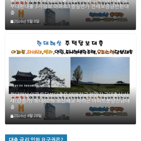
부대환대출 3자담보 아파트1층일반가 전세보증금반환대
출
2026년 5월 8일
현대해상 아파트담보대출은 매매잔금 분양잔금대출시 시
세(감정가) 최대80% 오산세교 파라곤 아파트분양잔금대
출
2026년 4월 28일
대출 금리 인하 요구권은?