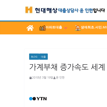
콘
텐
츠
로
아파트대출
생애최초.서민.MI
건
너
뛰
기
BLOG
대출
가계부채 증가속도 세계 
2018년 3월 19일
윤 인한