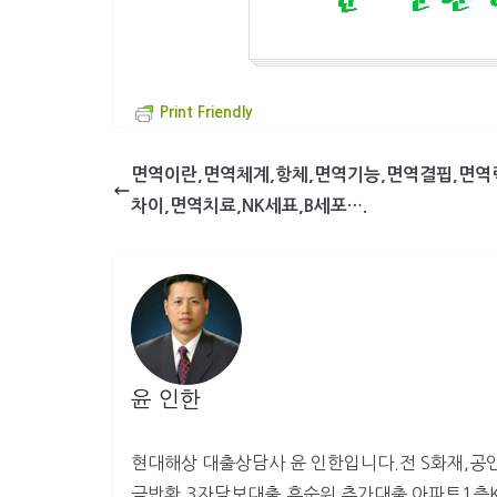
Print Friendly
면역이란,면역체계,항체,면역기능,면역결핍,면역
차이,면역치료,NK세표,B세포….
윤 인한
현대해상 대출상담사 윤 인한입니다.전 S화재,공인
금반환,3자담보대출,후순위 추가대출 아파트1층KB