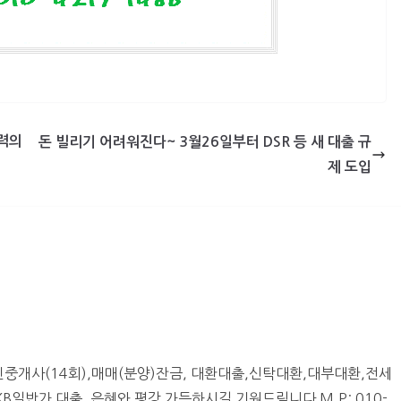
력의
돈 빌리기 어려워진다~ 3월26일부터 DSR 등 새 대출 규
제 도입
중개사(14회),매매(분양)잔금, 대환대출,신탁대환,대부대환,전세
일반가 대출, 은혜와 평강 가득하시길 기원드림니다 M.P: 010-