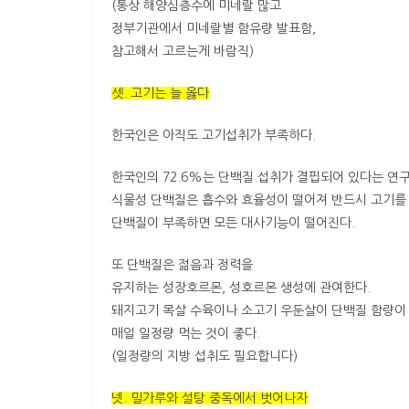
(통상 해양심층수에 미네랄 많고
정부기관에서 미네랄별 함유량 발표함,
참고해서 고르는게 바람직)
셋. 고기는 늘 옳다
한국인은 아직도 고기섭취가 부족하다.
한국인의 72.6%는 단백질 섭취가 결핍되어 있다는 연
식물성 단백질은 흡수와 효율성이 떨어져 반드시 고기를 
단백질이 부족하면 모든 대사기능이 떨어진다.
또 단백질은 젊음과 정력을
유지하는 성장호르몬, 성호르몬 생성에 관여한다.
돼지고기 목살 수육이나 소고기 우둔살이 단백질 함량이
매일 일정량 먹는 것이 좋다.
(일정량의 지방 섭취도 필요합니다)
넷. 밀가루와 설탕 중독에서 벗어나자