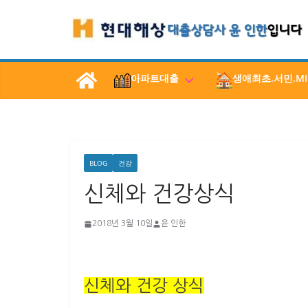
콘
텐
츠
로
아파트대출
생애최초.서민.MI
건
너
뛰
기
BLOG
건강
신체와 건강상식
2018년 3월 10일
윤 인한
신체와 건강 상식