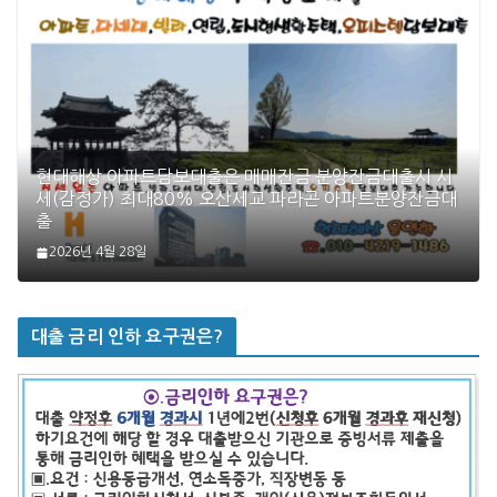
현대해상 아파트담보대출은 매매잔금 분양잔금대출시 시
세(감정가) 최대80% 오산세교 파라곤 아파트분양잔금대
출
2026년 4월 28일
대출 금리 인하 요구권은?