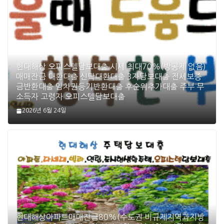
현대해상 오피스텔담보대출 시세 최대70%(방공제 없음)
매매잔금 대환대출 신탁대환대출 3자담보대출 전세보증
금반환대출 임차권등기반환대출 후순위추가대출 주부 무
소득자 고령자 오피스텔담보대출
2026년 6월 24일
현대해상아파트매매잔금80%(수도권 비규제지역과지방