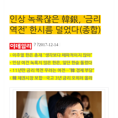
인상 녹록잖은 韓銀, ‘금리
역전’ 한시름 덜었다(종합)
? ?
|
2017-12-14
|
– 이주열 한은 총재 “생각보다 매파적이지 않아”
– 인상 여건 녹록지 않은 한은, 일단 한숨 돌렸다
– 11년만 금리 역전 우려는 여전…”韓 경제 부담”
– 韓 채권시장 보합…국고 3년 금리 오히려 올라