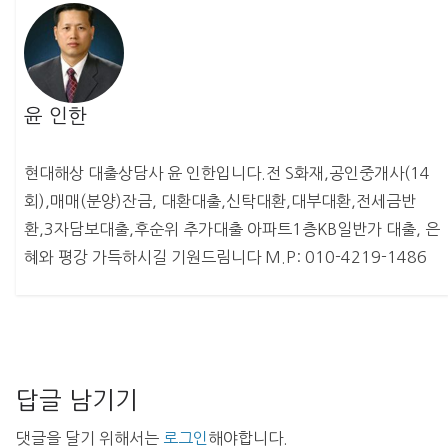
윤 인한
현대해상 대출상담사 윤 인한입니다.전 S화재,공인중개사(14
회),매매(분양)잔금, 대환대출,신탁대환,대부대환,전세금반
환,3자담보대출,후순위 추가대출 아파트1층KB일반가 대출, 은
혜와 평강 가득하시길 기원드림니다 M.P: 010-4219-1486
답글 남기기
댓글을 달기 위해서는
로그인
해야합니다.