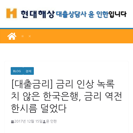
콘
텐
츠
로
건
너
뛰
기
BLOG
경제
[대출금리] 금리 인상 녹록
치 않은 한국은행, 금리 역전
한시름 덜었다
2017년 12월 15일
윤 인한