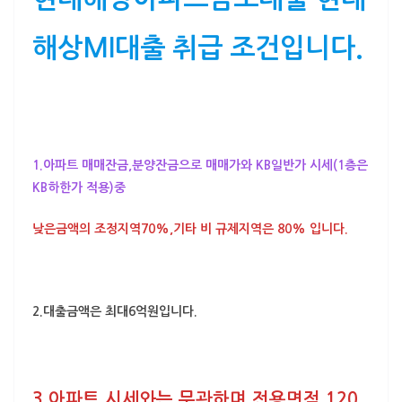
해상MI대출
취급 조건입니다.
1
.아파트 매매잔금,분양잔금
으로
매매가와 KB일반가 시세
(1층은
KB하한가 적용)중
낮은금액의 조정지역70%,기타 비 규제지역은 80%
입니다.
2.대출금액은
최대6억원
입니다.
3.아파트 시세와는 무관하며
전용면적 120