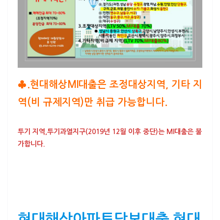
♣.
현대해상MI대출
은
조정대상지역, 기타 지
역(비 규제지역)
만
취급 가능
합니다.
투기 지역,투기과열지구(2019년 12월 이후 중단)는 MI대출은 불
가
합니다.
현대해상아파트담보대출 현대