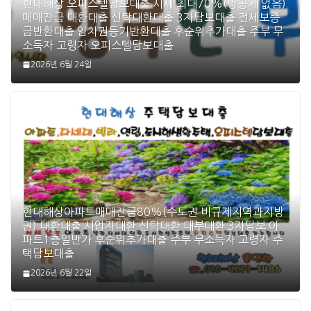
현대해상 오피스텔담보대출 시세 최대70%(방공제 없음)
매매잔금 대환대출 신탁대환대출 3자담보대출 전세보증
금반환대출 임차권등기반환대출 후순위추가대출 주부 무
소득자 고령자 오피스텔담보대출
2026년 6월 24일
현대해상아파트매매잔금80%(수도권 비규제지역과지방
권) 대환대출 사업자대환 신탁대환 대부대환 3자담보 아
파트1층일반가 후순위추가대출 주부 무소득자 고령자 주
택담보대출
2026년 6월 22일