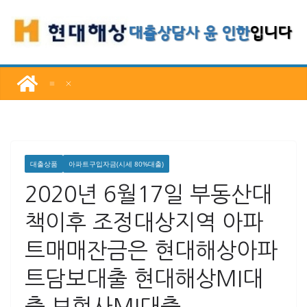
콘
텐
츠
로
건
너
뛰
기
대출상품
아파트구입자금(시세 80%대출)
2020년 6월17일 부동산대
책이후 조정대상지역 아파
트매매잔금은 현대해상아파
트담보대출 현대해상MI대