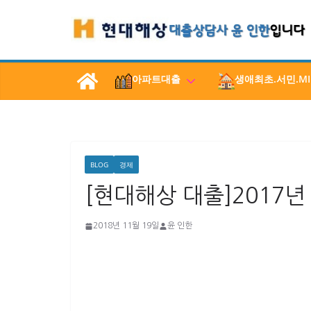
콘
텐
츠
로
아파트대출
생애최초.서민.MI
건
너
뛰
기
BLOG
경제
[현대해상 대출]2017년
2018년 11월 19일
윤 인한