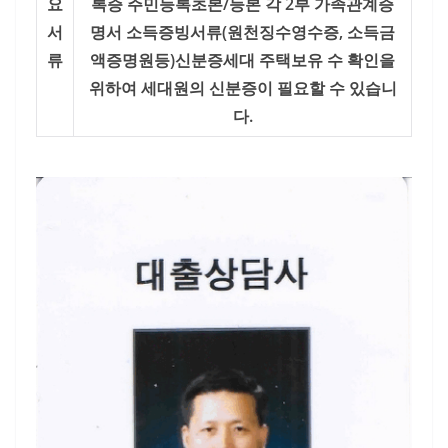
요
록증
주민등록초본/등본 각 2부
가족관계증
서
명서
소득증빙서류(원천징수영수증, 소득금
류
액증명원등)
신분증
세대 주택보유 수 확인을
위하여 세대원의 신분증이 필요할 수 있습니
다.