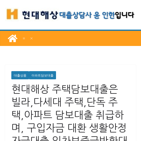
콘
텐
츠
로
건
너
뛰
기
대출상품
아파트담보대출
현대해상 주택담보대출은
빌라,다세대 주택,단독 주
택,아파트 담보대출 취급하
며, 구입자금 대환 생활안정