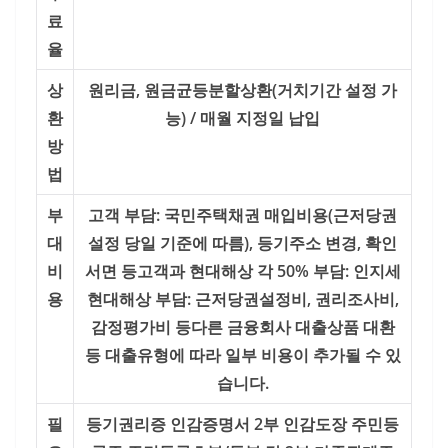
료
율
상
원리금, 원금균등분할상환(거치기간 설정 가
환
능) / 매월 지정일 납입
방
법
부
고객 부담: 국민주택채권 매입비용(근저당권
대
설정 당일 기준에 따름), 등기주소 변경, 확인
비
서면 등
고객과 현대해상 각 50% 부담: 인지세
용
현대해상 부담: 근저당권설정비, 권리조사비,
감정평가비 등
다른 금융회사 대출상품 대환
등 대출유형에 따라 일부 비용이 추가될 수 있
습니다.
필
등기권리증
인감증명서 2부
인감도장
주민등