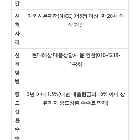
간
신
개인신용평점(NICE) 745점 이상, 만 20세 이
청
상 개인
자
격
신
현대해상 대출상담사 윤 인한(010-4219-
청
1486)​
방
법
중
3년 이내 1.5%
(매년 대출원금의 10% 이내 상
도
환까지 중도상환 수수료 면제)
상
환
수
수