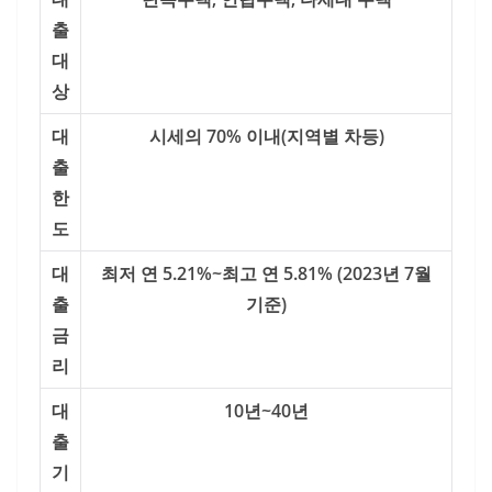
출
대
상
대
시세의 70% 이내(지역별 차등)
출
한
도
대
최저 연 5.21%~최고 연 5.81% (2023년 7월
출
기준)
금
리
대
10년~40년
출
기