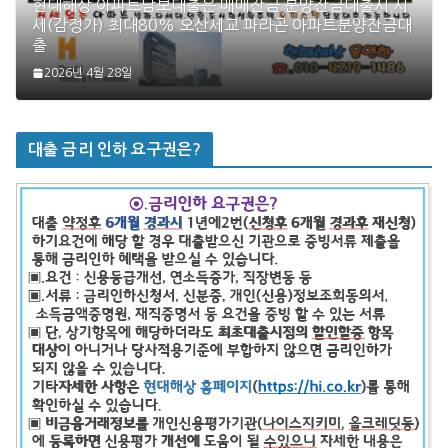
현대해상 아파트담보대출은 매매잔금 분양잔금대출시 시
세(감정가) 최대80% 오산세교 파라곤 아파트분양잔금대
출
2026년 4월 28일
대출 금리 인하 요구권은?