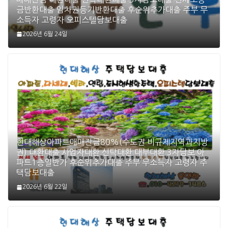
금반환대출 임차권등기반환대출 후순위추가대출 주부 무
소득자 고령자 오피스텔담보대출
2026년 6월 24일
현대해상아파트매매잔금80%(수도권 비규제지역과지방
권) 대환대출 사업자대환 신탁대환 대부대환 3자담보 아
파트1층일반가 후순위추가대출 주부 무소득자 고령자 주
택담보대출
2026년 6월 22일