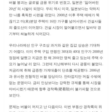
버블 붕괴는 글로벌 금융 위기로 번졌고, 일본은 ‘잃어버린
20년’의 시발이 되었다. 우리 역시 미국, 일본보다는 약하지
만 나름 혹독한 시련을 겪었다. 2008년 이후 주택 매매가 뚝
끊기고 미(未)분양 주택이 16만 가구를 넘어서면서 건설사들
의 줄도산이 이어졌다. 건설 시장이 얼어붙으면서 밑바닥 경
기부터 싸늘하게 식어갔다.
우리나라에선 인구 구조상 과거와 같은 집값 상승은 기대하
기 어렵다. 이미 주택 구입 연령인 30대와 40대 인구가 2008년
정점에 달했고 지금은 한 해 20여만 명씩 줄고 있는데 주택 수
요가 늘어날 리 없다. 그런데 지난해부터 다시 광풍이 불었다.
저금리에 취해 급증한 가계대출이 단초를 제공했다. 2006년
과 유사한 전형적인 버블 양상이다. 안타깝지만 꺼질 수밖에
없는 운명이다. 금리 인상보다는 강력한 규제를 통해 시장을
마비시켰기 때문에 향후 경착륙(硬着陸)이 불가피할 것으로
보인다.
문제는 버블이 꺼지고 난 다음이다. 이번 부동산 경착륙의 위