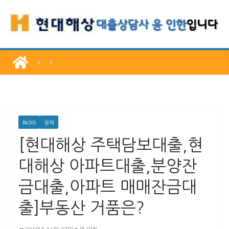
콘
텐
츠
로
건
너
뛰
기
BLOG
경제
[현대해상 주택담보대출,현
대해상 아파트대출,분양잔
금대출,아파트 매매잔금대
출]부동산 거품은?