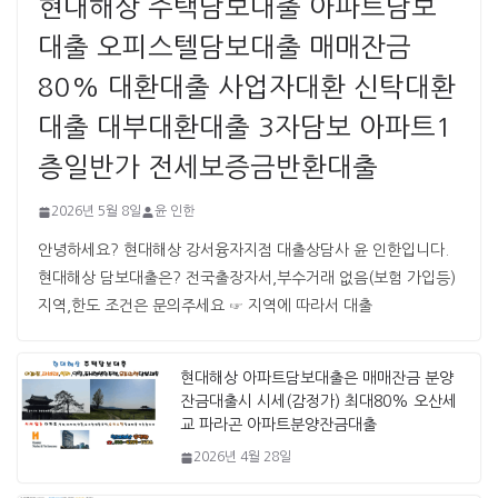
현대해상 주택담보대출 아파트담보
대출 오피스텔담보대출 매매잔금
80% 대환대출 사업자대환 신탁대환
대출 대부대환대출 3자담보 아파트1
층일반가 전세보증금반환대출
2026년 5월 8일
윤 인한
안녕하세요? 현대해상 강서융자지점 대출상담사 윤 인한입니다. ​ ​
현대해상 담보대출은? 전국출장자서,부수거래 없음(보험 가입등)
지역,한도 조건은 문의주세요 ☞ 지역에 따라서 대출
현대해상 아파트담보대출은 매매잔금 분양
잔금대출시 시세(감정가) 최대80% 오산세
교 파라곤 아파트분양잔금대출
2026년 4월 28일