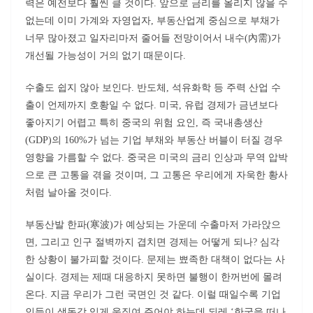
력은 예전보다 훨씬 클 것이다. 앞으로 금리를 올리지 않을 수
없는데 이미 가계와 자영업자, 부동산업계 중심으로 부채가
너무 많아졌고 일자리마저 줄어들 전망이어서 내수(內需)가
개선될 가능성이 거의 없기 때문이다.
수출도 쉽지 않아 보인다. 반도체, 석유화학 등 주력 산업 수
출이 언제까지 호황일 수 없다. 미국, 유럽 경제가 금년보다
좋아지기 어렵고 특히 중국의 위험 요인, 즉 국내총생산
(GDP)의 160%가 넘는 기업 부채와 부동산 버블이 터질 경우
영향을 가름할 수 없다. 중국은 미국의 금리 인상과 무역 압박
으로 큰 고통을 겪을 것이며, 그 고통은 우리에게 자욱한 황사
처럼 날아올 것이다.
부동산발 한파(寒波)가 예상되는 가운데 수출마저 가라앉으
면, 그리고 인구 절벽까지 겹치면 경제는 어떻게 되나? 심각
한 상황이 불가피할 것이다. 문제는 뾰족한 대책이 없다는 사
실이다. 경제는 제때 대응하지 못하면 불행이 한꺼번에 몰려
온다. 지금 우리가 그런 국면인 것 같다. 이럴 때일수록 기업
인들이 생동감 있게 움직여 주어야 하는데 되레 ‘한국을 떠나