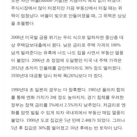
모든 자산 버블(bubble·거품)은 지금까지 예외 없이 터졌다.
주식시장에서 많이 터졌지만 가끔 부동산에서 터질 때는 위
력이 엄청났다. 버블이 빚으로 만들어졌을 때, 그 위력은 상상
을 초월했다.
2008년 미국발 금융 위기는 우리 식으로 말하자면 중산층 대
상 주택담보대출에서 왔다. 낮은 금리로 주택 가격의 100%
넘게 빌려준다는 유혹에 너도 나도 집을 사면서 부동산 열풍
이 불었다. 2006년 초 정점에 도달했던 미국 내 주택 가격은
2012년 초까지 인플레를 감안하더라도 36% 정도 떨어졌다.
1930년대 대공황 당시 하락 폭(26%)보다 더 컸다.
1990년대 초 일본의 경우는 더 참혹했다. 1985년 플라자 합의
를 통해 엔화 가치가 2배 정도 높아지자, 경기 침체를 우려한
정부는 정책 금리를 5%에서 2.5%까지 낮추었다. 저금리로 엔
화를 맘껏 빌릴 수 있게 되자 국내외에서 부동산 매입 열풍이
불었다. 1990년 도쿄 집값은 5년 만에 2.4배가 되었다. 그러나
5년 후 집값은 30%쯤 떨어졌고 10년 후에는 반 토막이 났다.