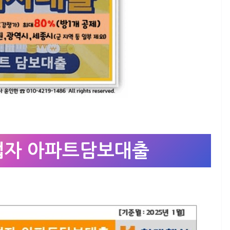
업자 아파트담보대출