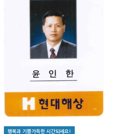
행복과 기쁨가득한 시간되세요!