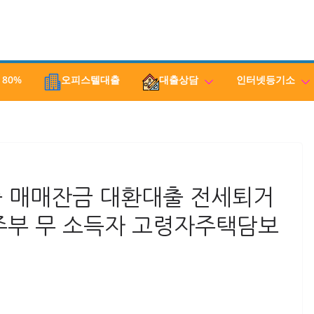
 80%
오피스텔대출
대출상담
인터넷등기소
 매매잔금 대환대출 전세퇴거
주부 무 소득자 고령자주택담보