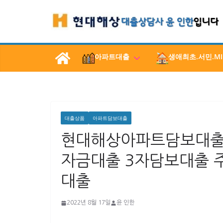
콘
텐
츠
로
아파트대출
생애최초.서민.MI
건
너
뛰
기
대출상품
아파트담보대출
현대해상아파트담보대출
자금대출 3자담보대출 
대출
2022년 8월 17일
윤 인한