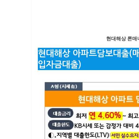
현대해상 론매니저
현대해상 아파트담보대출(매
입자금대출)