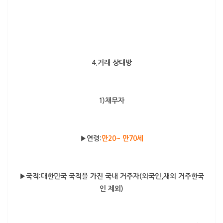
4.거래 상대방
1)채무자
▶연령:
만20~ 만70세
▶국적:대한민국 국적을 가진 국내 거주자(외국인,재외 거주한국
인 제외)