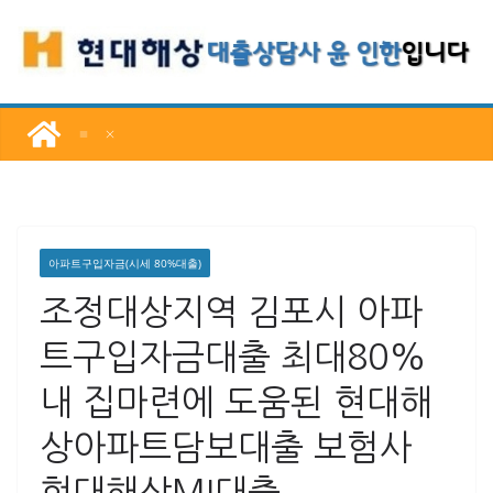
콘
텐
츠
로
건
너
뛰
기
아파트구입자금(시세 80%대출)
조정대상지역 김포시 아파
트구입자금대출 최대80%
내 집마련에 도움된 현대해
상아파트담보대출 보험사