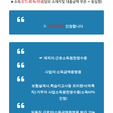
▶소득:
DTI 45%이내
(담보 소재지및 대출금액 무관 = 동일함)
▷
인정합니다
증빙소득만
☞ 재직자:근로소득원천영수증
사업자:소득금액증명원
보험설계사,학습지교사등 프리랜서(위촉
직):거주자 사업소득원천영수증(소득60%
인정)
일용직 근로자(소득금액증명원 발급 가능