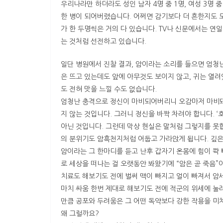
우리나라만 하더라도 성인 남자 4명 중 1명, 여성 3명 
한 병이 되어버렸습니다. 어쩌면 감기보다 더 흔한지도 
가 한 두명씩은 거의 다 있습니다. TV나 신문에서는 연
는 것처럼 선전하고 있습니다.
일단 병원에서 진찰 결과, 암이라는 소리를 들으면 엄청
은 뜨고 있는데도 앞에 아무것도 보이지 않고, 귀는 열려
도 전혀 맛을 느낄 수도 없습니다.
엄청난 충격으로 정신이 마비되어버리니 오감마저 마비돼
지 않는 것입니다. 그러니 정신을 바짝 차려야 합니다. ‘
아닌 것입니다. 그런데 막상 현실은 말처럼 그렇지를 못
의 분위기도 암흑천지처럼 어둡고 가라앉게 됩니다. 깊은
암이라는 그 한마디를 듣고 난후 갑자기 온몸에 힘이 쫙
로 세상을 떠나는 걸 오랫동안 봐왔기에 “암은 곧 죽음”
치료도 해보기도 전에 벌써 맥이 빠지고 얼이 빠져서 암
마치 싸움 한번 제대로 해보기도 전에 적군의 위세에 눌
만큼 공포와 두려움은 그 어떤 독약보다 강한 작용을 미
왜 그럴까요?