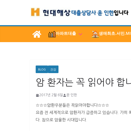
콘
텐
츠
로
아파트대출
생애최초.서민.MI
건
너
뛰
기
BLOG
건강
암 환자는 꼭 읽어야 합
2017년 2월 6일
윤 인한
☆☆☆암환우분들은 꼭읽어야합니다☆☆☆
요즘 전 세계적으로 암환자가 급증하고 있습니다. 가히 
다. 참으로 암울한 시대입니다.