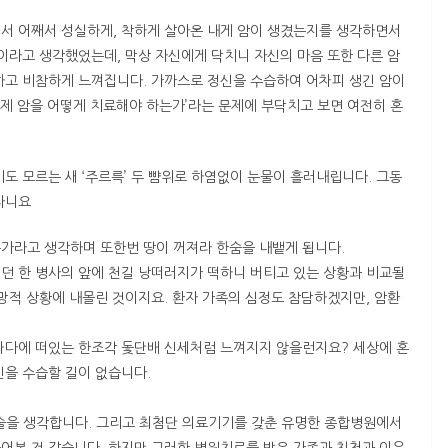
서 어째서 성실하게, 착하게 살아온 내게 암이 생겼는지를 생각하면서
일이라고 생각했었는데, 막상 자신에게 닥치니 자신의 마음 또한 다른 암
하고 비참하게 느껴집니다. 가까스로 정신을 수습하여 어차피 생긴 암이
제 암을 어떻게 치료해야 하는가’라는 문제에 부닥치고 보면 여전히 혼
도 모르는 새 ‘주르륵’ 두 뺨위로 하염없이 눈물이 흘러내립니다. 그동
라니요
가라고 생각하며 또한번 땅이 꺼져라 한숨을 내뱉게 됩니다.
던 한 병사의 앞에 천길 낭떠러지가 떡하니 버티고 있는 상황과 비교될
망적 상황에 내몰린 것이지요. 환자 가족의 심정도 참담하겠지만, 암환
바다에 떠있는 한조각 돛단배 신세처럼 느껴지지 않을런지요? 세상에 혼
신을 수습할 길이 없습니다.
을 생각합니다. 그리고 최첨단 의료기기를 갖춘 유명한 종합병원에서