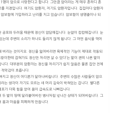
중 1명이 암으로 사망한다고 합니다. 그만큼 암이라는 게 매우 흔하디 흔
모를 지경입니다. 여기도 암환자, 저기도 암환자입니다. 집집마다 암환자
일 암보험에 가입하라고 난리를 치고 있습니다. 암보험이 생명줄이나 되
난 공포와 두려움 때문에 정신이 암담해집니다. 눈앞이 캄캄해집니다. 눈
있는데 주변의 소리가 하나도 들리지 않게 됩니다. 그 어떤 음식을 먹어
 버리는 것이지요. 정신을 잃어버리면 육체적인 기능이 제대로 작동되
호랑이한테 잡혀가도 정신만 차리면 살 수 있다’는 말이 괜히 나온 말이
합니다. 대부분의 암환자는 정신을 차리기가 쉽지 않음은 물론 집안 전체
 적막감이 흐릅니다.
 빠지고 정신이 어디론가 달아나버립니다. 주변의 수많은 사람들이 암으
이라는 생각이 자기도 모르는 새 머리 깊숙이 박혀있는 겁니다. 별다른
세포가 더욱 힘을 얻어 몸이 급속도로 나빠집니다.
려 두 발이 땅에 달라붙어버린 병사처럼 넋나간 상태가 되어버립니다. 그
쳐 몸과 마음을 피폐하게 만듭니다.