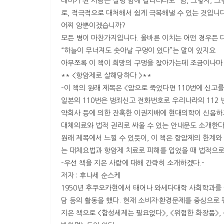
대비가 된 사람은 설령 암에 걸리더라도 “암, 그렇지, 
로, 적극적으로 대처해서 쉽게 극복해낼 수 있는 것입니다
어찌 암뿐이겠습니까?
모든 병이 마찬가지입니다. 올바른 이치는 어떤 경우든 
“하늘이 무너져도 솟아날 구멍이 있다”는 말이 있지요
아무쪼록 이 책이 희망의 구멍을 찾아가는데 조금이나마 
** <항암제로 살해당하다 >**
–이 책의 원래 제목은 <암으로 죽었다면 110번에 신고
일본의 110번은 범죄신고 전화번호로 우리나라의 112 번
약회사 등에 의한 잔혹한 이권지배에 현대의학이 신음하고
대체의료와 법적 권리로 싸울 수 있는 안내문도 소개한다
원래 제목에서 느낄 수 있듯이, 이 책은 항암제의 한계
는 대체요법과 항암제 치료로 피해를 입었을 때 법적으로 
–우선 책을 지은 사람에 대해 간략히 소개하겠다.–
저자 : 후나세 순스케
1950년 후쿠오카현에서 태어나 와세다대학 사회학과를 
담 등의 활동을 했다. 현재 소비자·환경문제를 중심으로 
지은 책으로 <합성세제는 필요없다>, <위험한 화장품>, 