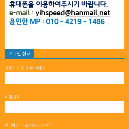
로그인 상태
사용자 이름 또는 이메일
비밀번호
현대해상 대출상담사 윤인한