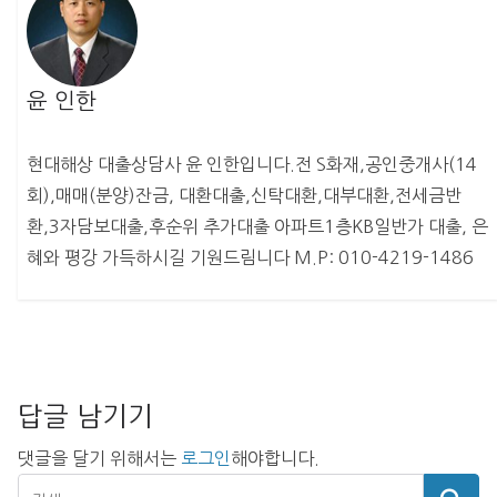
윤 인한
현대해상 대출상담사 윤 인한입니다.전 S화재,공인중개사(14
회),매매(분양)잔금, 대환대출,신탁대환,대부대환,전세금반
환,3자담보대출,후순위 추가대출 아파트1층KB일반가 대출, 은
혜와 평강 가득하시길 기원드림니다 M.P: 010-4219-1486
답글 남기기
댓글을 달기 위해서는
로그인
해야합니다.