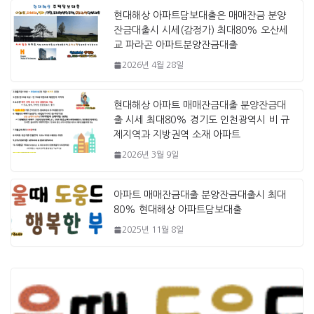
현대해상 아파트담보대출은 매매잔금 분양
잔금대출시 시세(감정가) 최대80% 오산세
교 파라곤 아파트분양잔금대출
2026년 4월 28일
현대해상 아파트 매매잔금대출 분양잔금대
출 시세 최대80% 경기도 인천광역시 비 규
제지역과 지방권역 소재 아파트
2026년 3월 9일
아파트 매매잔금대출 분양잔금대출시 최대
80% 현대해상 아파트담보대출
2025년 11월 8일