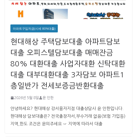
아파트구입자금(시세 80%대출)
현대해상 주택담보대출 아파트담보
대출 오피스텔담보대출 매매잔금
80% 대환대출 사업자대환 신탁대환
대출 대부대환대출 3자담보 아파트1
층일반가 전세보증금반환대출
2026년 5월 8일
윤 인한
안녕하세요? 현대해상 강서융자지점 대출상담사 윤 인한입니다. ​ ​
현대해상 담보대출은? 전국출장자서,부수거래 없음(보험 가입등)
지역,한도 조건은 문의주세요 ☞ 지역에 따라서 대출