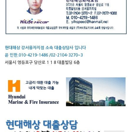
현대해상 강서융자지점 소속 대출상담사 입니다
윤 인한.010-4219-1486 /02-2104-3270~3
서울시 영등포구 당산로 1 1 8 대흥빌딩 6층