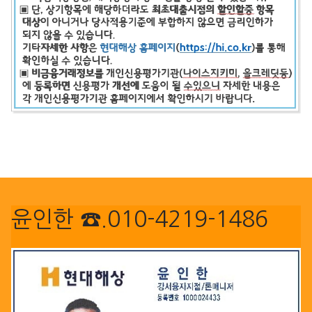
윤인한 ☎.010-4219-1486