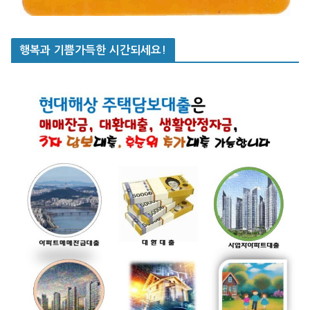
행복과 기쁨가득한 시간되세요!