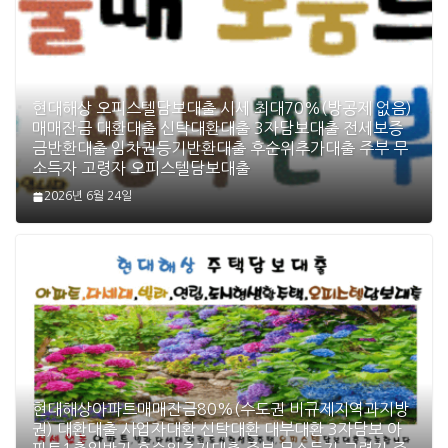
현대해상 오피스텔담보대출 시세 최대70%(방공제 없음)
매매잔금 대환대출 신탁대환대출 3자담보대출 전세보증
금반환대출 임차권등기반환대출 후순위추가대출 주부 무
소득자 고령자 오피스텔담보대출
2026년 6월 24일
현대해상아파트매매잔금80%(수도권 비규제지역과지방
권) 대환대출 사업자대환 신탁대환 대부대환 3자담보 아