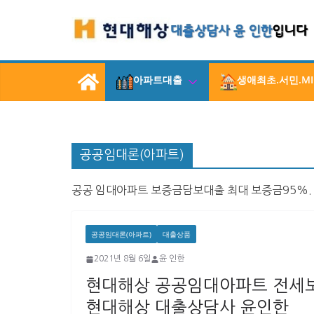
콘
텐
츠
로
아파트대출
생애최초.서민.MI
건
너
뛰
기
공공임대론(아파트)
공공 임대아파트 보증금담보대출 최대 보증금95%. 
공공임대론(아파트)
대출상품
2021년 8월 6일
윤 인한
현대해상 공공임대아파트 전세
현대해상 대출상담사 윤인한