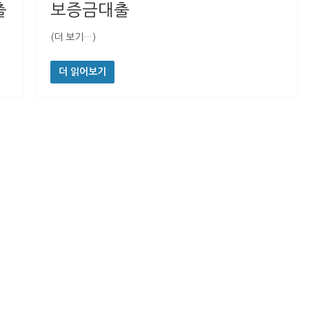
출
보증금대출
(더 보기…)
더 읽어보기