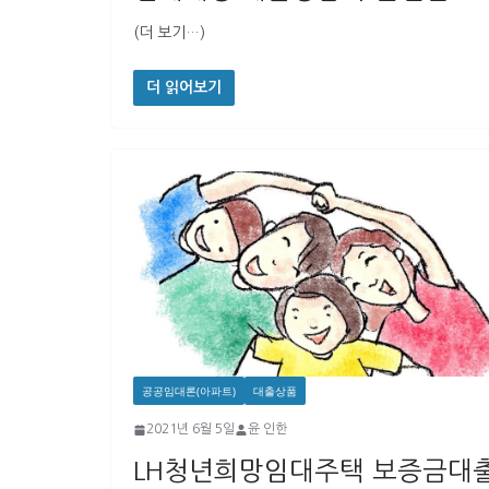
(더 보기…)
더 읽어보기
공공임대론(아파트)
대출상품
2021년 6월 5일
윤 인한
LH청년희망임대주택 보증금대