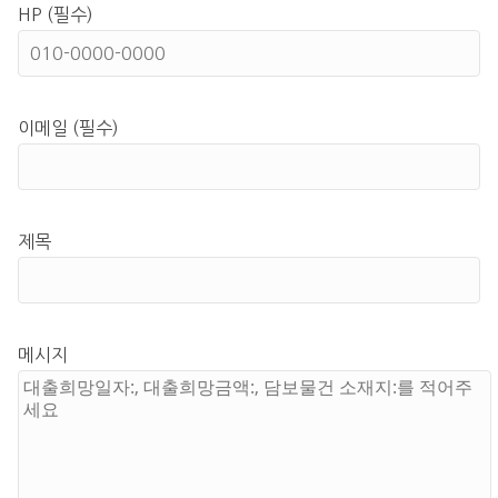
HP (필수)
이메일 (필수)
제목
메시지