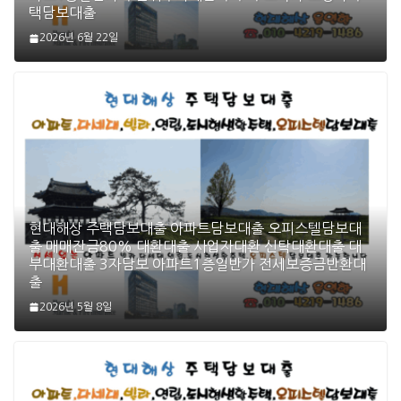
택담보대출
2026년 6월 22일
현대해상 주택담보대출 아파트담보대출 오피스텔담보대
출 매매잔금80% 대환대출 사업자대환 신탁대환대출 대
부대환대출 3자담보 아파트1층일반가 전세보증금반환대
출
2026년 5월 8일